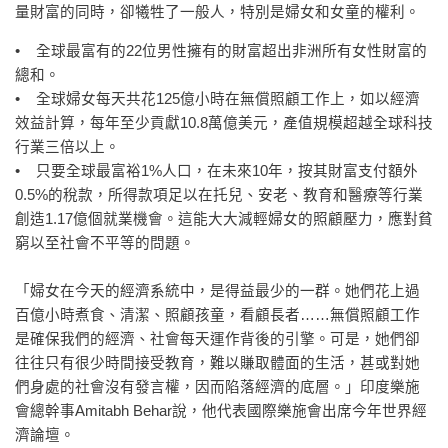
量財富的同時，卻犧牲了一般人，特別是婦女和女童的權利。
• 全球最富有的22位男性擁有的財富超出非洲所有女性財富的
總和。
• 全球婦女每天共花125億小時在無償照顧工作上，如以經濟
效益計算，每年至少貢獻10.8萬億美元，產值規模超越全球科技
行業三倍以上。
• 只要全球最富裕1%人口，在未來10年，按其財富支付額外
0.5%的稅款，所得款項足以在托兒、安老、教育和醫療等行業
創造1.17億個就業機會。這能大大減輕婦女的照顧壓力，應對貧
窮以至社會不平等的問題。
「婦女在今天的經濟系統中，是得益最少的一群。她們花上過
百億小時煮食、清潔、照顧孩童，看顧長者……無償照顧工作
是確保我們的經濟、社會每天運作背後的引擎。可是，她們卻
往往只有很少時間接受教育，難以賺取體面的生活，甚或對她
們身處的社會沒有發言權，因而陷落經濟的底層。」印度樂施
會總幹事Amitabh Behar說，他代表國際樂施會出席今年世界經
濟論壇。