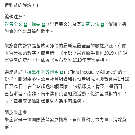
造利益的經濟。」
編輯注意：
報告全文
、
摘要
（只有英文）及其
研究方法
，解釋了樂
施會如何計算這些數字。
樂施會的計算是基於可獲得的最新及最全面的數據來源。有關
財富分布的數字，取自瑞信《全球財富數據手冊》2019，而鉅
富資產的統計，則依據《福布斯》2019年度富豪榜。
樂施會是「
抗撃不平等聯盟
」(Fight Inequality Alliance) 的一
份子，聯盟由多個公民社會組織和行動者組成。聯盟會由1月18
日至25日，在全球超過30個國家，包括印度、肯亞、墨西哥、
巴基斯坦、南非、烏干達和英國組織活動，促進全球對抗不平
等，並要求領袖創建更以人為本的經濟。
關於樂施會
樂施會是一個國際扶貧發展機構，旨在推動民眾力量，消除貧
窮。