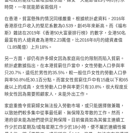
當地政府能在社區增加取水點，婦女一天能節省四小時的打水
時間，一年就能節省兩個月。
在香港，貧富懸殊的情況同樣嚴重。根據統計處資料，2016年
香港原住戶收入的堅尼系數為0.539，創45年來新高。而《福布
斯》雜誌在2019年《香港50大富豪排行榜》的數字，全港50名
最富有的人總資產為港幣2.23萬億，比2016年8月的總資產值
（1.89萬億）上升18%。
另一方面，卻仍有許多婦女因為家庭崗位的限制而陷入貧窮。
統計處數據指出，在本港貧窮住戶當中，女性勞動人口參與率
只20.7%，遠低於男性的35.5%，較一般住戶女性的勞動人口參
與率50.8%低30.1百分點。而當女性貧窮住戶中有15歲以下和65
歲以上的成員，女性勞動人口參與率更只有10.8%，很大程度反
映女性因為需要照顧家人，未能外出工作。
家庭重擔令貧窮婦女無法投入勞動市場，或只能選擇做兼職，
以致她們較多集中從事最低薪、無保障及零散的工作。然而，
港府卻未能為她們提供足夠保障。目前僱員如為其僱主連續工
作少於四星期及/或每星期工作少於18小時，便不屬於連續性僱