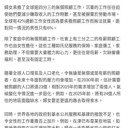
婦女承擔了全球逾四分三的無償照顧工作，沉重的工作往往迫
使她們要減少賺取收入的工作時數，甚至被摒棄於勞動市場。
全球有42%適齡工作女性因為要承擔照顧工作而無法就業，面
對同一情況的男性只有6%。
除了家庭中的無償照顧工作，社會上有三分之二的有薪照顧工
作也由女性擔任。這些工種如托兒服務的保姆、家庭傭工、家
務助理，不但需要大量體力和心力，更往往是低薪、欠缺僱傭
福利，甚至沒有固定工時。
隨著全球人口增長及人口老化，令無論是無償或是有薪的照顧
者，在未來十年面對的壓力均會增加。在2030年前，估計需要
被照顧的人口將達23億，相對2015年的需求增加了兩億人。氣
候變化令情況進一步惡化。例如，在2025年前，將有24億人所
住的地區面臨缺水，婦女要走更遠的路去取得食水。
同時，世界各地的政府對基本公共服務和基建的撥款不足，也
令女性的工作重擔百上加斤。例如，在津巴布韋某些地區，如