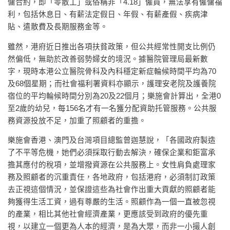
傭合約，即「零散工」或俗稱非「4.18」僱員，無法享有僱傭福
利，包括休息日、有薪法定假日、年假、有薪產假、疾病津
貼、遣散費及長期服務金等。
雖然，港府近日推出各項扶貧政策，但公共經常性開支比例仍
然偏低，無助於改善弱勢婦女的境況。據醫院管理局最新數
字，現時本港公立醫院骨科及內科穩定新症輪候時間平均為70
及68個星期；而社會福利署資料亦顯示，護理安老院及護養院
宿位的平均輪候時間分別為20及22個月；樂施會計算出，全港0
至2歲的幼兒，每156名才有一名獲分配資助托管服務。公共服
務資源投放不足，加重了照顧者的重擔。
樂施會香港、澳門及台灣項目總監曾迦慧說，「各國政府製造
了不平等危機，她們必須採取行動去解決，確保企業和鉅富承
擔其應付的稅項，並增撥資源在公共服務上。女性肩負處理家
務及照顧者的沉重責任，各地政府，包括港府，必須制訂政策
去正視這個情況，並保證這些為社會作出重大貢獻的照顧者能
夠獲得生活工資，過有尊嚴的生活。照顧作為一個一直被忽視
的產業，相比其他社會經濟產業，更應該受到政府的優先重
視，以建立一個更為人本的經濟，是為大眾，而非一小撮人創