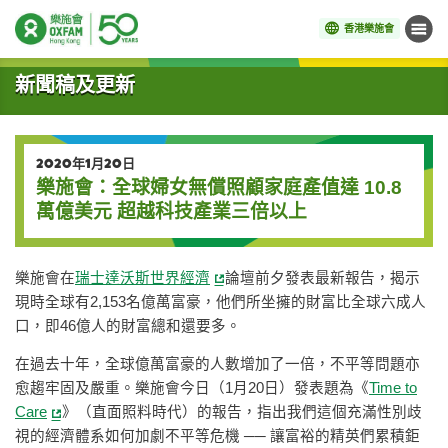
香港樂施會
目錄
開始主要內容
新聞稿及更新
2020年1月20日
樂施會：全球婦女無償照顧家庭產值達 10.8
萬億美元 超越科技產業三倍以上
樂施會在
瑞士達沃斯世界經濟
論壇前夕發表最新報告，揭示
現時全球有2,153名億萬富豪，他們所坐擁的財富比全球六成人
口，即46億人的財富總和還要多。
在過去十年，全球億萬富豪的人數增加了一倍，不平等問題亦
愈趨牢固及嚴重。樂施會今日（1月20日）發表題為《
Time to
Care
》（直面照料時代）的報告，指出我們這個充滿性別歧
視的經濟體系如何加劇不平等危機 ── 讓富裕的精英們累積鉅