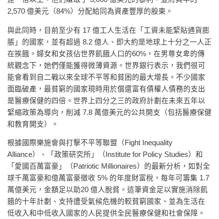
2,570 億美元（84%）分配給同為資產豐厚的股東。
與此同時，目前至少有 17 億工人生活在「工資未能緊貼通貨膨
脹」的國家，並有超過 8.2 億人、即大約是地球上十分之一人正
在挨餓。婦女和女孩佔世界飢餓人口的60%，在男尊女卑的傳
統觀念下，她們僅能獲得微薄資源。世界銀行表示，我們很可
能會看到自二戰以來全球不平等和貧困的最大增長。不少國家
面臨破產，最貧窮的國家現時用於償還富有債權人債務的支出
是醫療保健的四倍。世界上四分之三的政府計劃在未來五年以
緊縮政策為導向，削減 7.8 萬億美元的公共開支（包括醫療保健
和教育開支）。
根據國際樂施會與打擊不平等聯盟（Fight Inequality
Alliance）、「政策研究所」（Institute for Policy Studies）和
「愛國百萬富豪」（Patriotic Millionaires）的最新分析，如對全
球千萬富豪和億萬富豪徵收 5% 的年度財富稅，每年可籌集 1.7
萬億美元，金額足以助20 億人脫貧。這筆資金足以實施消除飢
餓的十年計劃、支持遭受氣候危機的較貧窮國家、並為生活在
低收入和中低收入國家的人民提供全民醫療保健和社會保障。