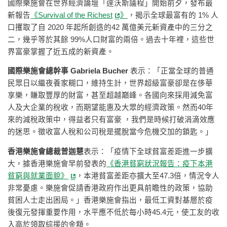
國際樂施會在世界經濟論壇「達沃斯議程」開始前夕，發布最
新報告
《
Survival of the Richest
》
，揭示全球最富有的 1% 人
口攫取了自 2020 年起所創造的42 萬億美元新資產中的三分之
二，幾乎等於其餘 99%人口財富的兩倍。過去十年裡，這些世
界富豪掌握了近五成的新資產。
國際樂施會總幹事 Gabriela Bucher
表示：「正當全球的普通
民眾日以繼夜養家糊口，維持生計，世界超級富豪卻是在侈華
享樂，賺取豐厚的財富，甚至超越巔峰。各國向來採用減免富
人及大企業的稅收，而期望能惠及大眾的經濟政策。然而40年
來的減稅政策中，得益者只有富豪 ，我們是時候打破涓滴效應
的迷思。徵收富人稅和公司稅是擺脫當今危機交加的鎖匙。」
香港樂施會總裁曾迦慧
表示：「疫情下全球貧富差距進一步擴
大，據香港樂施會早前發表的
《香港貧窮狀況報告：疫下本港
貧窮與就業面貌》
，本港貧富差距亦擴大至47.3倍，情況令人
非常憂慮。樂施會促請香港政府作出更具前瞻性的政策，協助
貧困人士走出困局。」香港樂施會指出，最低工資對基層於疫
後復元發揮重要作用，水平應不低於每小時45.4元，使工友的收
入高於領取綜援的金額。