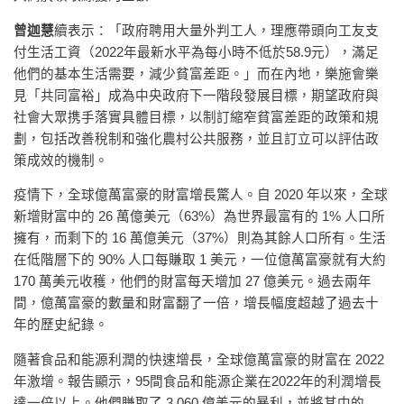
曾迦慧
續表示：「政府聘用大量外判工人，理應帶頭向工友支
付生活工資（2022年最新水平為每小時不低於58.9元），滿足
他們的基本生活需要，減少貧富差距。」而在內地，樂施會樂
見「共同富裕」成為中央政府下一階段發展目標，期望政府與
社會大眾携手落實具體目標，以制訂縮窄貧富差距的政策和規
劃，包括改善稅制和強化農村公共服務，並且訂立可以評估政
策成效的機制。
疫情下，全球億萬富豪的財富增長驚人。自 2020 年以來，全球
新增財富中的 26 萬億美元（63%）為世界最富有的 1% 人口所
擁有，而剩下的 16 萬億美元（37%）則為其餘人口所有。生活
在低階層下的 90% 人口每賺取 1 美元，一位億萬富豪就有大約
170 萬美元收穫，他們的財富每天增加 27 億美元。過去兩年
間，億萬富豪的數量和財富翻了一倍，增長幅度超越了過去十
年的歷史紀錄。
隨著食品和能源利潤的快速增長，全球億萬富豪的財富在 2022
年激增。報告顯示，95間食品和能源企業在2022年的利潤增長
達一倍以上。他們賺取了 3,060 億美元的暴利，並將其中的