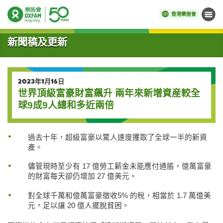
香港樂施會
目錄
開始主要內容
新聞稿及更新
2023年1月16日
世界頂級富豪財富飆升 兩年來新增資産較全
球9成9人總和多近兩倍
過去十年，超級富豪以驚人速度攫取了全球一半的新資
產。
儘管現時至少有 17 億勞工薪金未能應付通脹，億萬富豪
的財富每天卻仍增加 27 億美元。
對全球千萬和億萬富豪徵收5% 的稅，相當於 1.7 萬億美
元，足以讓 20 億人擺脫貧困。