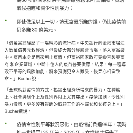
為80 多個國家提供全民醫療服務 和社會保障，資助
氣候適應和減少性別暴力；
即使做足以上一切，這班富豪所賺的錢，仍比疫情前
仍多賺 80 億美元。
「億萬富翁經歷了一場精彩的流行病。中央銀行向金融市場注
入數萬億美元救經濟，但最終大部分經股票市場，落入富翁袋
中。疫苗本身是用來制止疫情，但富裕國家政府竟縱容製藥富
商 和企業壟斷，中斷十億人的疫苗醫藥供應。結果，每一種導
致不平等的風險加劇，將來預測更令人難受，後果亦相當致
命。」Bucher說。
「全球應對疫情的方式，揭露出經濟所帶來的暴力，在種族
上、社會邊緣化上及性別界限上尤其突出。疫情加劇，令性別
暴力激增，更多沒有報酬的照顧工作落在婦女和女孩身上。」
Bucher續說。
疫情令性別平等狀況惡化，由疫情前倒退99年，現時
進一步退至135 年前。2020 年，女性總共損失了