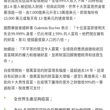
報告指出去這兩年疫情期間，全球99%人收入下降，同時有超
過1.6 億人被迫陷入財困，但與此同時，世界十大首富竟然身家
暴漲逾一倍，由7,000億美元升至1.5萬億美元，即是每秒有
15,000 美元或每天有 13 億美元的速度增長。
國際樂施會總幹事 Gabriela Bucher 表示：「十位首富即使明天
失去99.999% 身家，仍比地球上99% 的人富有。他們現在擁有
的財富，是31 億個最貧窮人口的六倍。」
她續說：「不平等的情況令人震驚，全球政府應透過徵稅收回
首富精英的權力和極端財富，並將財富回歸實體經濟和拯救生
命。」
自疫情開始，億萬富翁的財富增長幅度，遠超過去14 年。這是
自有記錄以來，億萬富翁的財富最大增幅，達至5 萬億美元。假
如向十大男性首富，在疫情下獲得的意外之財徵收99%的一筆
過稅項，稅收應可支付：
全世界生產足夠疫苗；