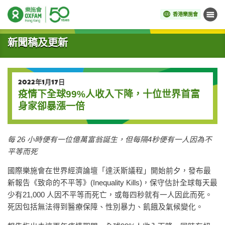
香港樂施會
目錄
開始主要內容
新聞稿及更新
2022年1月17日
疫情下全球99%人收入下降，十位世界首富
身家卻暴漲一倍
每 26 小時便有一位億萬富翁誕生，但每隔4秒便有一人因為不
平等而死
國際樂施會在世界經濟論壇「達沃斯議程」開始前夕，發布最
新報告《致命的不平等》(Inequality Kills)，保守估計全球每天最
少有21,000 人因不平等而死亡，或每四秒就有一人因此而死。
死因包括無法得到醫療保障、性別暴力、飢餓及氣候變化。