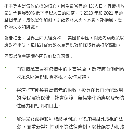
不平等更是氣候危機的核心，因為最富有的 1%人口，其碳排放
量是全世界50% 低下階層人口的兩倍，令2020 年和 2021 年的
整個年頭，氣候變化加劇，引致森林大火、水災、龍捲風、農
作物失收和飢餓。
報告指出，世界上兩大經濟體 — 美國和中國，開始考慮政策以
應對不平等，包括對富豪徵收更高稅項和採取行動打擊壟斷。
國際樂施會建議各國政府緊急落實：
面對億萬富豪在疫情中的財富暴增 ，政府應向他們徵
收永久財富稅和資本稅，以作回饋。
將這些可能達數萬億元的稅收，投資在具再分配效用
的 全民醫療保健、社會保障、氣候變化適應以及預防
性暴力和相關項目上。
解決婦女歧視和種族歧視問題，修訂相關具歧視的法
案 ，並重新製訂性別平等法律條例，以杜絕暴力和歧