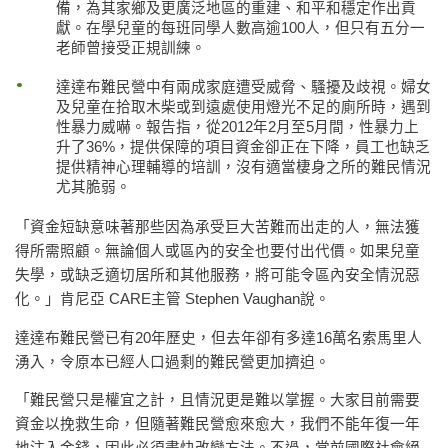
備，為其家鄉及更廣泛地區的重建、和平和穩定作出貢
獻。在學兒童的每班同學人數高逾100人，但只有五分一
老師曾接受正規訓練。
達達布難民營中有兩成家庭遭受威脅、騷擾及歧視。婦女
及兒童在拾取木柴或到遠處使用燈光不足的廁所時，遇到
性暴力威嚇。報告指，從2012年2月至5月間，性暴力上
升了36%，提供保障的項目資金卻正在下降，員工也缺乏
提供精神心理輔導的培訓，沒有適當棲身之所的難民情況
尤其脆弱。
「資金短缺意味著那些因為承受巨大苦難而出走的人，無法獲
得所需照顧。無論個人或區內的安全也要付出代價。如果兒童
失學，或缺乏適切居所和其他服務，將可能令區內安全情況惡
化。」肯尼亞 CARE主管 Stephen Vaughan說。
達達布難民營已有20年歷史，但去年卻有多達16萬名索馬里人
湧入，令原本已經人口過剩的難民營更加擠迫。
「難民營只是權宜之計，且情況更是難以掌握。大家目前需要
資金以挽救生命，但隨著難民營愈來愈大，我們不能年復一年