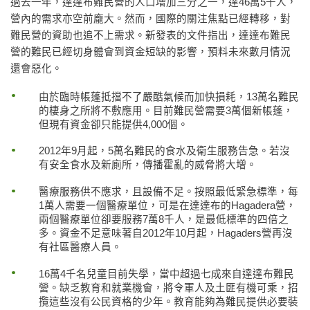
過去一年，達達布難民營的人口增加三分之一，達46萬5千人，
營內的需求亦空前龐大。然而，國際的關注焦點已經轉移，對
難民營的資助也追不上需求。新發表的文件指出，達達布難民
營的難民已經切身體會到資金短缺的影響，預料未來數月情況
還會惡化。
由於臨時帳蓬抵擋不了嚴酷氣候而加快損耗，13萬名難民
的棲身之所將不敷應用。目前難民營需要3萬個新帳蓬，
但現有資金卻只能提供4,000個。
2012年9月起，5萬名難民的食水及衛生服務告急。若沒
有安全食水及新廁所，傳播霍亂的威脅將大增。
醫療服務供不應求，且設備不足。按照最低緊急標準，每
1萬人需要一個醫療單位，可是在達達布的Hagadera營，
兩個醫療單位卻要服務7萬8千人，是最低標準的四倍之
多。資金不足意味著自2012年10月起，Hagaders營再沒
有社區醫療人員。
16萬4千名兒童目前失學，當中超過七成來自達達布難民
營。缺乏教育和就業機會，將令軍人及土匪有機可乘，招
攬這些沒有公民資格的少年。教育能夠為難民提供必要裝