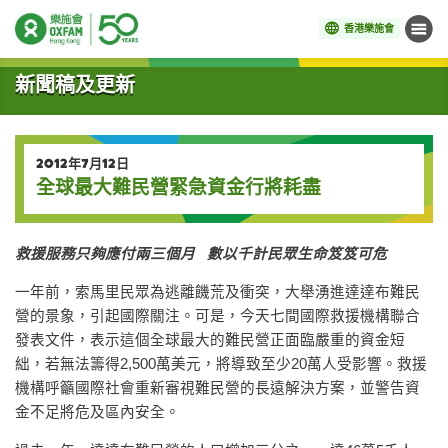
香港樂施會
目錄
開始主要內容
新聞稿及更新
2012年7月12日
全球最大難民營緊急資金行將耗盡
救援服務只夠應付兩三個月 數以千計民眾生命笈笈可危
一年前，索馬里民眾為逃離饑荒及衝突，大舉湧進達達布難民
營的景象，引起國際關注。可是，今天七間國際救援機構聯合
發表文件，表示這個全球最大的難民營正面臨嚴重的資金短
絀，若無法籌得2,500萬美元，將導致至少20萬人受影響。救援
機構呼籲國際社會重新審視難民營的長遠解決方案，並警告資
金不足將危及區內安全。