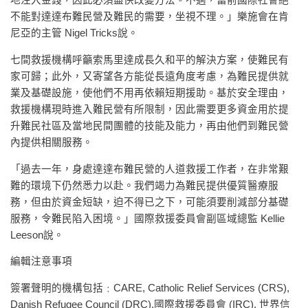
地注入金錢，因此必須盡快改變方法。不過，當前國際社會絕
不能對達達布難民營及難民的需要，坐視不理。」樂施會在肯
尼亞的主管 Nigel Tricks說。
七間救援機構呼籲索馬里達成長久和平的解決方案，使難民有
家可歸；此外，又寄望各方能從長遠角度考慮，為難民提供就
業及基礎設施，使他們不用再依賴短期援助。基於安全理由，
救援機構現時進入難民營有所限制，因此需要更多資金用於提
升難民社區及當地民間團體的技能及能力，再由他們到難民營
內提供相關服務。
「過去一年，身處達達布難民營的人道救援工作者，在非常艱
難的環境下仍然悉力以赴。我們竭力為難民提供優質醫療服
務，但由於資金短缺，迫不得已之下，可能須要削減部分基礎
服務，令難民陷入困境。」國際救援委員會副區域總監 Kellie
Leeson說。
編輯注意事項
簽署聲明的機構包括﹕CARE, Catholic Relief Services (CRS),
Danish Refugee Council (DRC),國際救援委員會 (IRC), 世界信