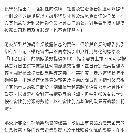
孫學兵指出：「強制性的環境、社會及管治報告制度可以提供
一個公平的競爭環境，讓那些對社會及環境負責任的企業，在
與其他急功近利及罔顧企業社會責任的公司對手競爭時，即使
披露公司政策及其影響，也不會理虧。」
港交所雖然強調企業披露信息的責任，但給與企業的報告指引
卻有所不足。樂施會尤其不同意指引中只採用簡化的標準及
「用者自定」的關鍵績效指標(KPI)。指引容許上市公司可以按
其喜好自由選擇披露任何關鍵績效指標，並自行定義其指標內
容。關鍵績效指標缺乏明確定義，在某程度上表示這些標準不
夠嚴格，不足以確保優質的報告及適當的問責性。指引又忽視
了其他重要的報告範疇，例如儘管越來越多企業著重社會性別
政策，以滿足社會對可持續發展的期望，但指引卻沒有包含如
按社會性別分類的數據、以社會性別為基礎的政策等的報告範
疇。
港交所亦沒有採納樂施會的建議，改良上市食品及農業企業的
信息披露，從而改善企業對農民及全球糧食保障的影響。在本