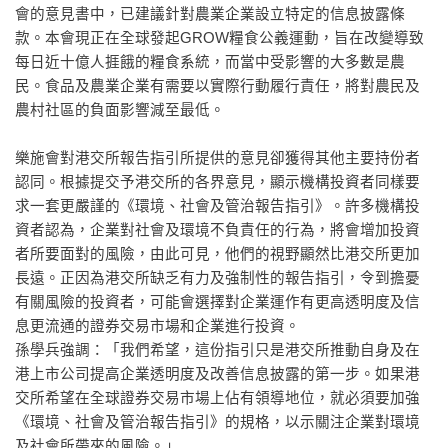
會的意見書中，已建議針對農業企業設立特定的信息披露條
款。本會現正在全球發起GROW糧食公義運動，旨在改變導致
每日近十億人捱餓的糧食系統，而當中受影響的大多數是農
民。食品及農業企業有需要以實際行動履行責任，將對農民及
農村社區的負面影響減至最低。
樂施會對港交所報告指引所提供的意見卻獲得其他主要持份者
認同。根據提交予港交所的各界意見，顯示機構投資者同樣要
求一套更嚴謹的《環境、社會及管治報告指引》。許多機構投
資者認為，企業對社會及環境不負責任的行為，將會增加投資
者所要面對的風險，由此可見，他們的視野顯然比港交所更加
長遠。正因為港交所缺乏有力及強制性的報告指引，令到擔憂
有關風險的投資者，可能會選擇對企業運作有更高透明度及信
息更流通的證券交易市場和企業進行投資。
孫學兵強調：「我們希望，這份指引只是港交所推動自身及在
港上市公司提高企業透明度及改善信息披露的第一步。如果港
交所希望在全球證券交易市場上佔有領導地位，就必須要加強
《環境、社會及管治報告指引》的規格，以示關注企業對環境
及社會所帶來的風險。」