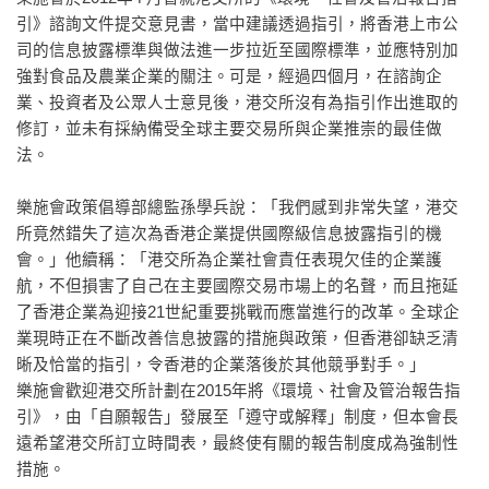
引》諮詢文件提交意見書，當中建議透過指引，將香港上市公
司的信息披露標準與做法進一步拉近至國際標準，並應特別加
強對食品及農業企業的關注。可是，經過四個月，在諮詢企
業、投資者及公眾人士意見後，港交所沒有為指引作出進取的
修訂，並未有採納備受全球主要交易所與企業推崇的最佳做
法。
樂施會政策倡導部總監孫學兵說：「我們感到非常失望，港交
所竟然錯失了這次為香港企業提供國際級信息披露指引的機
會。」他續稱：「港交所為企業社會責任表現欠佳的企業護
航，不但損害了自己在主要國際交易市場上的名聲，而且拖延
了香港企業為迎接21世紀重要挑戰而應當進行的改革。全球企
業現時正在不斷改善信息披露的措施與政策，但香港卻缺乏清
晰及恰當的指引，令香港的企業落後於其他競爭對手。」
樂施會歡迎港交所計劃在2015年將《環境、社會及管治報告指
引》，由「自願報告」發展至「遵守或解釋」制度，但本會長
遠希望港交所訂立時間表，最終使有關的報告制度成為強制性
措施。