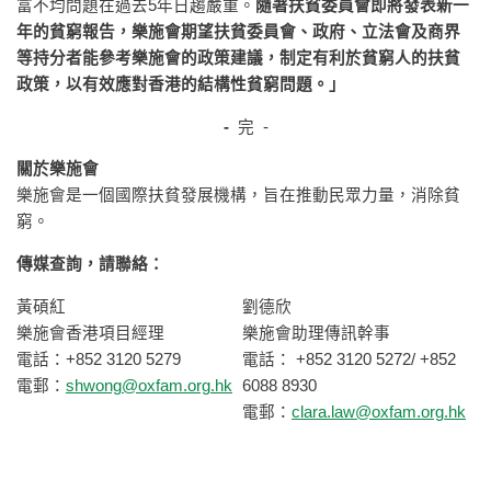
富不均問題在過去5年日趨嚴重。
隨著扶貧委員會即將發表新一
年的貧窮報告，樂施會期望扶貧委員會、政府、立法會及商界
等持分者能參考樂施會的政策建議，制定有利於貧窮人的扶貧
政策，以有效應對香港的結構性貧窮問題。」
-
完 -
關於樂施會
樂施會是一個國際扶貧發展機構，旨在推動民眾力量，消除貧
窮。
傳媒查詢，請聯絡：
黃碩紅
劉德欣
樂施會香港項目經理
樂施會助理傳訊幹事
電話：+852 3120 5279
電話： +852 3120 5272/ +852
電郵：
shwong@oxfam.org.hk
6088 8930
電郵：
clara.law@oxfam.org.hk