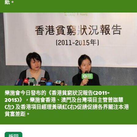
紙。
樂施會今日發布的《香港貧窮狀況報告(2011-
2015)》，樂施會香港、澳門及台灣項目主管曾迦慧
(左) 及香港項目經理黃碩紅(右)促請促請各界關注本港
貧富差距。
返回