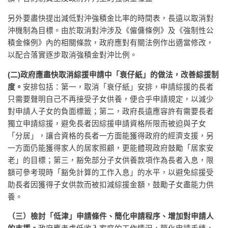
另外要盡快提出減低對沖強積金比率的時間表，長遠以取消對
沖機制為目標。由於取消對沖涉及《僱傭條例》及《強制性公
積金條例》內的相關條款，政府應對有關法例作出適當修改，
以配合落實逐步取消強積金對沖比例。
(
二
)
政府應盡快取消綜援申請中「衰仔紙」的做法，改善綜援制
度
。
安排包括：第一，取消「衰仔紙」安排，申請綜援的長者
只需要聲明自己不再接受子女供養，便合乎申請規定，以減少
對申請人子女的負面標籤；第二，政府長遠應容許有需要長者
獨立申請綜援，避免長者因綜援申請資格所限而被迫與子女
「分居」，讓合資格的長者一方面能獲得政府的經濟支援，另
一方面仍能獲得家人的居家照顧，更能體現政府鼓勵「居家安
老」的目標；第三，豁免部分子女供養款項作為長者入息，限
額可參考現時「豁免計算的工作入息」的水平，以避免綜援受
助長者因獲得子女供款而被扣減綜援金額，鼓勵子女盡能力供
養。
（
三）檢討「低津」申請條件、簡化申請程序、增加對申請人