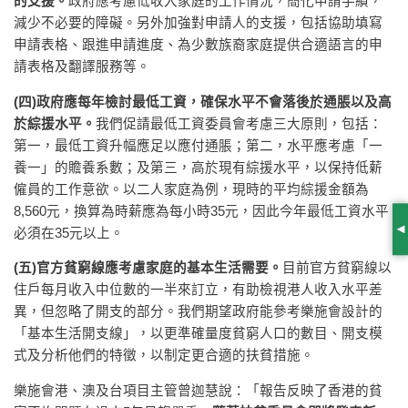
的支援。
政府應考慮低收入家庭的工作情況，簡化申請手績，
減少不必要的障礙。另外加強對申請人的支援，包括協助填寫
申請表格、跟進申請進度、為少數族裔家庭提供合適語言的申
請表格及翻譯服務等。
(
四
)
政府應每年檢討最低工資，確保水平不會落後於通脹以及高
於綜援水平。
我們促請最低工資委員會考慮三大原則，包括：
第一，最低工資升幅應足以應付通脹；第二，水平應考慮「一
養一」的贍養系數；及第三，高於現有綜援水平，以保持低薪
僱員的工作意欲。以二人家庭為例，現時的平均綜援金額為
8,560元，換算為時薪應為每小時35元，因此今年最低工資水平
必須在35元以上。
S
(
五
)
官方貧窮線應考慮家庭的基本生活需要。
目前官方貧窮線以
住戶每月收入中位數的一半來訂立，有助檢視港人收入水平差
異，但忽略了開支的部分。我們期望政府能參考樂施會設計的
「基本生活開支線」，以更準確量度貧窮人口的數目、開支模
式及分析他們的特徵，以制定更合適的扶貧措施。
樂施會港、澳及台項目主管曾迦慧說：「報告反映了香港的貧