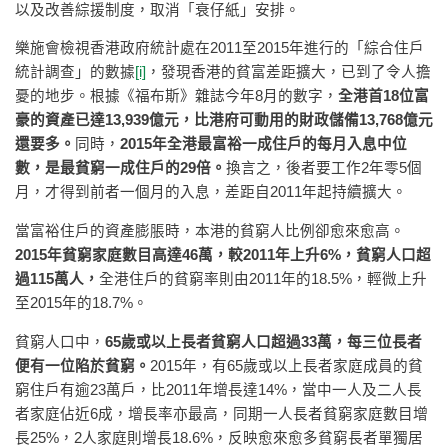
以及改善綜援制度，取消「衰仔紙」安排。
樂施會檢視香港政府統計處在2011至2015年進行的「綜合住戶
統計調查」的數據
[i]
，發現香港的貧富差距擴大，已到了令人擔
憂的地步。根據《福布斯》雜誌今年8月的數字，
全港首
18
位富
豪的資產已達
13,939
億元，比港府可動用的財政儲備
13,768
億元
還要多。
同時，
2015
年全港最富裕一成住戶的每月入息中位
數，是最貧窮一成住戶的
29
倍。
換言之，後者要工作2年零5個
月，才得到前者一個月的入息，差距自2011年起持續擴大。
當富裕住戶的資產膨脹時，本港的貧窮人比例卻愈來愈高。
2015
年貧窮家庭數目高達
46
萬，較
2011
年上升
6%
，貧窮人口超
過
115
萬人，
全港住戶的貧窮率則由2011年的18.5%，輕微上升
至2015年的18.7%。
貧窮人口中，
65
歲或以上長者貧窮人口超過
33
萬，每三位長者
便有一位陷於貧窮。
2015年，有65歲或以上長者家庭成員的貧
窮住戶有逾23萬戶，比2011年增長達14%，當中一人及二人長
者家庭佔近6成，增長率亦最高，同期一人長者貧窮家庭數目增
長25%，2人家庭則增長18.6%，反映愈來愈多貧窮長者單獨居