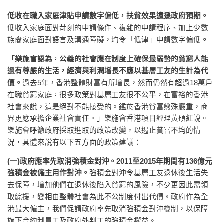
低收在職入家庭津貼申請數字偏低
，扶貧效果遠遜政府預期。
低收入家庭面對苛刻的申請條件、複雜的申請程序、加上少數
族裔家庭面對語言及溝通障礙，均令「低津」申請數字偏低
。
「樂施會認為，公義的社會應在制度上確保最弱勢的貧窮人能
過有尊嚴的生活，經濟與利潤增長不應以基層工友的生計為代
價。
過去5年，香港整體財富有所增長，然而仍然有超過18萬戶
在職貧窮家庭，很多政策對基層工友很不公平，在富裕的香港
社會來說，這是絕對不能接受的。鑑於香港貧富懸殊嚴重，商
界更應承擔企業社會責任。」樂施會香港項目經理黃碩紅說。
樂施會呼籲政府採取進取的政策改變，以遏止貧富不均的情
況，具體來說有以下五方面的政策建議：
(
一
)
政府應率先取消強積金對沖
。
2011
至
2015
年期間有
136
億元
強積金被僱主用作對沖。
強積金對沖令基層工友退休後生活失
去保障，增加他們在退休後陷入貧窮的風險，不少更因此需領
取綜援，變相由整體社會為此不公制度付出代價。政府作為全
港最大僱主，我們促請政府率先取消強積金對沖機制，以保障
旗下合約制員工及政府外判工的強積金權益。