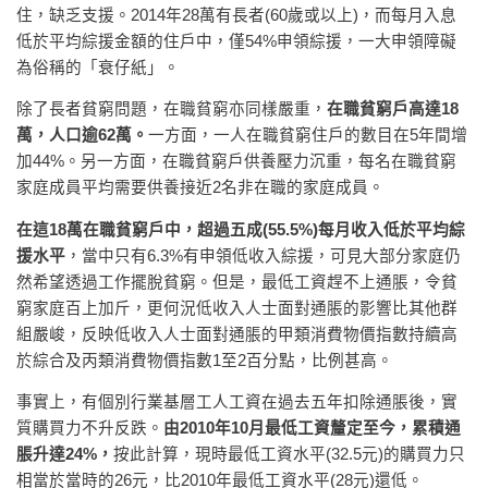
住，缺乏支援。2014年28萬有長者(60歲或以上)，而每月入息
低於平均綜援金額的住戶中，僅54%申領綜援，一大申領障礙
為俗稱的「衰仔紙」。
除了長者貧窮問題，在職貧窮亦同樣嚴重，
在職貧窮戶高達
18
萬
，人口逾
62
萬
。
一方面，一人在職貧窮住戶的數目在5年間增
加44%。另一方面，在職貧窮戶供養壓力沉重，每名在職貧窮
家庭成員平均需要供養接近2名非在職的家庭成員。
在這
18
萬在職貧窮戶中，超過五成
(55.5%)
每月收入低於平均綜
援水平
，當中只有6.3%有申領低收入綜援，可見大部分家庭仍
然希望透過工作擺脫貧窮。但是，最低工資趕不上通脹，令貧
窮家庭百上加斤，更何況低收入人士面對通脹的影響比其他群
組嚴峻，反映低收入人士面對通脹的甲類消費物價指數持續高
於綜合及丙類消費物價指數1至2百分點，比例甚高。
事實上，有個別行業基層工人工資在過去五年扣除通脹後，實
質購買力不升反跌。
由
2010
年
10
月最低工資釐定至今，累積通
脹升達
24%
，
按此計算，現時最低工資水平(32.5元)的購買力只
相當於當時的26元，比2010年最低工資水平(28元)還低。