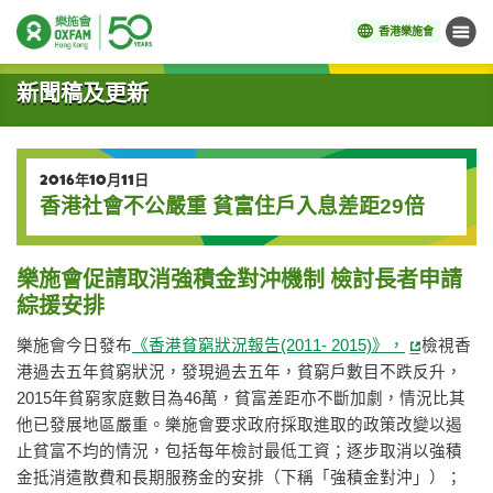
香港樂施會
目錄
開始主要內容
新聞稿及更新
2016年10月11日
香港社會不公嚴重 貧富住戶入息差距29倍
樂施會促請取消強積金對沖機制 檢討長者申請
綜援安排
樂施會今日發布
《香港貧窮狀況報告(2011- 2015)》，
檢視香
港過去五年貧窮狀況，發現過去五年，貧窮戶數目不跌反升，
2015年貧窮家庭數目為46萬，貧富差距亦不斷加劇，情況比其
他已發展地區嚴重。樂施會要求政府採取進取的政策改變以遏
止貧富不均的情況，包括每年檢討最低工資；逐步取消以強積
金抵消遣散費和長期服務金的安排（下稱「強積金對沖」）；