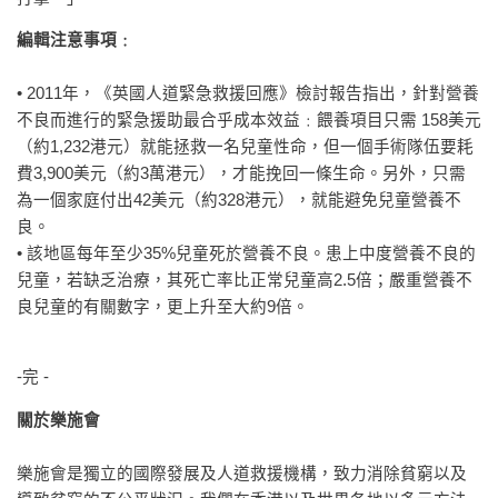
編輯注意事項﹕
• 2011年，《英國人道緊急救援回應》檢討報告指出，針對營養
不良而進行的緊急援助最合乎成本效益﹕餵養項目只需 158美元
（約1,232港元）就能拯救一名兒童性命，但一個手術隊伍要耗
費3,900美元（約3萬港元），才能挽回一條生命。另外，只需
為一個家庭付出42美元（約328港元），就能避免兒童營養不
良。
• 該地區每年至少35%兒童死於營養不良。患上中度營養不良的
兒童，若缺乏治療，其死亡率比正常兒童高2.5倍；嚴重營養不
良兒童的有關數字，更上升至大約9倍。
-完 -
關於樂施會
樂施會是獨立的國際發展及人道救援機構，致力消除貧窮以及