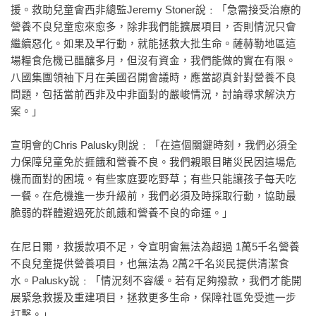
援。救助兒童會西非總監Jeremy Stoner說﹕「急需接受治療的
營養不良兒童愈來愈多，除非我們能擴展項目，否則情況只會
繼續惡化。如果及早行動，就能拯救大批生命。薩赫勒地區這
場糧食危機已醞釀多月，但沒有資金，我們能做的實在有限。
八國集團領袖下月在美國召開會議時，應當認真針對營養不良
問題，包括當前西非及中非面對的嚴峻情況，討論尋求解決方
案。」
宣明會的Chris Palusky則說﹕「在這個關鍵時刻，我們必須全
力保障兒童免於捱餓和營養不良。我們親眼目睹災民因這場危
機而面對的困境。有些家庭要吃野草；有些只能讓孩子每天吃
一餐。在危機進一歩升級前，我們必須及時採取行動，協助最
脆弱的群體避過死於飢餓和營養不良的命運。」
在尼日爾，救援款項不足，令宣明會無法為超過 1萬5千名營養
不良兒童提供營養項目，也無法為 2萬2千名災民提供清潔食
水。Palusky說﹕「情況刻不容緩。若有足夠撥款，我們才能開
展緊急救援及重建項目，拯救更多生命，保障社區免受進一步
打擊。」