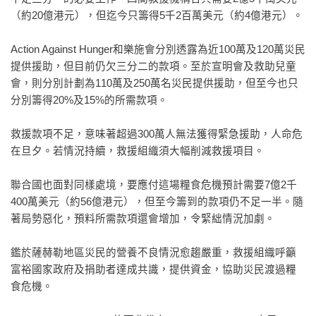
（約20億港元），但迄今只籌得5千2百萬美元（約4億港元）。
Action Against Hunger和樂施會分別透露為近100萬及120萬災民
提供援助，但目前仍欠三分二的款項。至於宣明會及救助兒童
會，則分別計劃為110萬及250萬名災民提供援助，但至今也只
分別籌得20%及15%的所需款項。
救援款項不足，意味著超過300萬人無法獲得緊急援助，人命危
在旦夕。若情況持續，救援組織須大幅削減救援項目。
聯合國也面對同樣處境，要應付這場糧食危機預計需要7億2千
400萬美元（約56億港元），但至今籌到的款項仍不足一半。隨
著局勢惡化，預料所需款項還會增加，令緊絀情況加劇。
鑑於薩赫勒地區災民的營養不良情況愈趨嚴重，救援組織呼籲
富裕國家政府及捐助者達成共識，提供資金，協助災民渡過糧
食危機。