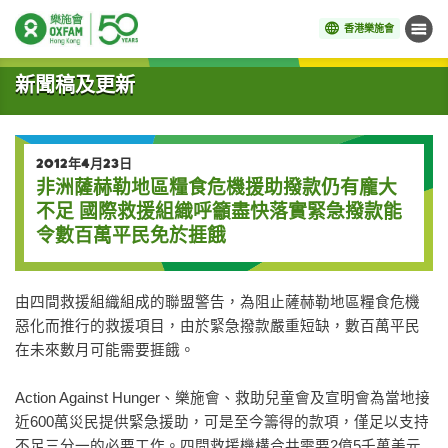
香港樂施會
目錄
開始主要內容
新聞稿及更新
2012年4月23日
非洲薩赫勒地區糧食危機援助撥款仍有龐大
不足 國際救援組織呼籲盡快落實緊急撥款能
令數百萬平民免於捱餓
由四間救援組織組成的聯盟警告，為阻止薩赫勒地區糧食危機
惡化而推行的救援項目，由於緊急撥款嚴重短缺，數百萬平民
在未來數月可能需要捱餓。
Action Against Hunger、樂施會、救助兒童會及宣明會為當地接
近600萬災民提供緊急援助，可是至今籌得的款項，僅足以支持
不足三分一的必要工作。四間救援機構合共需要2億5千萬美元