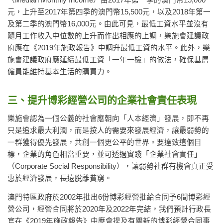
（Median Monthly Income）由2017年第一季的澳門幣15,000
元，上升至2017年第四季的澳門幣15,500元，以及2018年第一
及第二季的澳門幣16,000元。由此可見，最低工資水平並沒有
隨月工作收入中位數的上升而作出相應的上調，樂施會建議政
府應在《2019年施政報告》中調升最低工資的水平。此外，樂
施會建議政府應延續最低工資「一年一檢」的做法，確保基層
僱員能維持基本生活的購買力。
三、提升博彩經營公司的企業社會責任表現
樂施會認為一個公義的社會應朝向「人本經濟」發展，即不再
只是追求最大利潤，而是按人的需要來發展經濟，讓最弱勢的
一群獲得優先發展，共創一個更公平的世界。要達致這個目
標，企業的角色相當重要，並可透過實踐「企業社會責任」
（Corporate Social Responsibility），讓弱勢社群有機會真正受
惠於經濟發展，長遠脫離貧窮。
澳門特區政府於2002年批出6份博彩經營批給合同予6間博彩經
營公司，經營合同將於2020年及2022年完結，我們預計行政長
官在《2019年施政報告》中應會提及有關新的博彩經營合同事