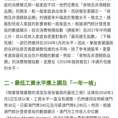
庭的消費模式與一般家庭不同，他們花費在「食物及非酒精飲
品類」的開支，較一般家庭高出很多，而該報告更顯示，「食
物及非酒精飲品類」的通脹率升幅高於整體水平。換言之，通
脹對低收入家庭的影響會較一般家庭大。根據澳門統計暨普查
局的數據顯示，綜合消費物價指數（通脹率）自2017年中持續
上升，但以低收入家庭為受惠對象的「最低維生指數」（下稱
低維），卻仍然維持在2016年1月的水平。因此，樂施會建議政
府在評估是否需要調整低維的水平時，除了參考通脹率，更要
考慮與最低支出住戶相關的數據，例如：「食物及非酒精飲品
類」的消費物價指數，並應在《2019年施政報告》中調升低維
的水平。
二、最低工資水平應上調及「一年一檢」
《物業管理業務的清潔及保安僱員的最低工資》法律自2016年1
月1日生效以來，工資水平一直沒有調整，仍然維持在時薪澳門
幣30元，日薪澳門幣240元及月薪澳門幣6,240元。然而，根據
澳門統計暨普查局的數據顯示，澳門月工作收入中位數