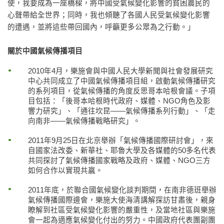
使，我要成為一座橋樑，將中國受氣候變化影響的貧困農民的
心聲帶給全世界；同時，我也傾聽了各國人民受氣候變化影響
的遭遇，並將這些帶回國內，呼籲更多公眾為之行動。」
關於中國氣候傳播項目
2010年4月，樂施會與中國人民大學新聞與社會發展研究
中心共同成立了中國氣候傳播項目組，啟動氣候傳播研究
的系列項目，從氣候傳播的角度反思哥本哈根會議。子項
目包括：「後哥本哈根時代政府、媒體、NGO角色及影
響力研究」、「通往坎昆——氣候傳播系列行動」、「走
向南非——氣候傳播戰略研究」。
2011年9月25日在北京舉辦「氣候傳播國際研討會」，來
自國家法改委、新華社、耶魯大學及各媒體的50多名代表
共同探討了氣候傳播國家戰略及政府、媒體、NGO三方
如何合作以實現共贏。
2011年底，於聯合國氣候變化談判期間，在南非德班舉辦
氣候傳播國際邊會，樂施大使海清講解探訪甘肅後，親身
瞭解到社區受氣候變化影響的嚴重性，及當地社區與樂施
會一起為適應氣候變化付出的努力。中國政府代表團副團