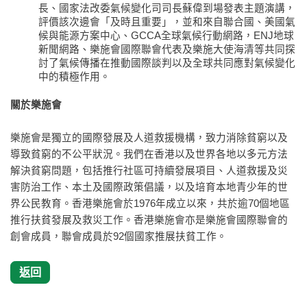
長、國家法改委氣候變化司司長蘇偉到場發表主題演講，
評價該次邊會「及時且重要」，並和來自聯合國、美國氣
候與能源方案中心、GCCA全球氣候行動網路，ENJ地球
新聞網路、樂施會國際聯會代表及樂施大使海清等共同探
討了氣候傳播在推動國際談判以及全球共同應對氣候變化
中的積極作用。
關於樂施會
樂施會是獨立的國際發展及人道救援機構，致力消除貧窮以及
導致貧窮的不公平狀況。我們在香港以及世界各地以多元方法
解決貧窮問題，包括推行社區可持續發展項目、人道救援及災
害防治工作、本土及國際政策倡議，以及培育本地青少年的世
界公民教育。香港樂施會於1976年成立以來，共於逾70個地區
推行扶貧發展及救災工作。香港樂施會亦是樂施會國際聯會的
創會成員，聯會成員於92個國家推展扶貧工作。
返回