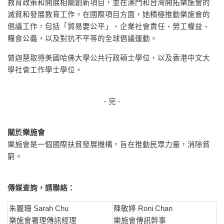
教育政策和開展相關創新項目，並在澳門和台灣開拓樂施會的
滅貧和發展教育工作。在國際項目方面，她積極推動樂施會的
倡議工作，包括「貿易要公平」、企業社會責任、勞工權益、
糧食公義，以及對抗不平等的全球倡議運動。
曾迦慧取得美國哈佛大學公共行政碩士學位，以及香港中文大
學社會工作學士學位。
- 完 -
關於樂施會
樂施會是一個國際扶貧發展機構，旨在推動民眾力量，消除貧
窮。
傳媒查詢，請聯絡：
朱麗珊 Sarah Chu
陳敏婷 Roni Chan
樂施會署理傳訊經理
樂施會傳訊幹事