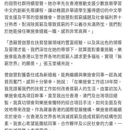
的弱勢社群持續發聲。她亦率先在香港推動支援少數族裔學習
中文的創新先導課程，讓幼稚園非華語學生獲得適切的中文學
習支援及平等的發展機會。曾迦慧對貧窮議題及社會福利界十
分熟悉，對消除貧窮及導致貧窮的不公義亦充滿熱忱，我們對
於她能接任樂施會總裁一職，感到非常高興。」
「憑藉曾迦慧在扶貧發展領域的豐富經驗，以及其出色的領導
及管理才能，我們深信在她的帶領下，就算面對重重挑戰，樂
施會能為香港以至世界各地的貧窮人謀求更多福祉，實現『無
窮世界』的願景。」張玉堂補充說。
曾迦慧對獲委任成為新總裁，能夠繼續與樂施會同事一起為滅
貧而奮鬥，感到十分榮幸。她說：「在樂施會工作這18年間，
我見證著我們的扶貧工作如何改善貧窮人的生活。由當初加入
樂施會成為項目幹事，直至我出任香港、澳門及台灣項目總
監，我真切領會到樂施會獨特的綜合項目手法，如何全面及有
效地帶來改變。作為建基香港的國際發展機構，樂施會將繼續
忠於使命，在香港及世界各地消滅貧窮及造成貧窮的結構性因
素。我衷心希望能團結同事、合作夥伴及公民社會的力量，一