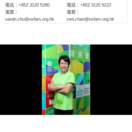
電話：+852 3120 5280
電話：+852 3120 5222
電郵：
電郵：
sarah.chu@oxfam.org.hk
roni.chan@oxfam.org.hk