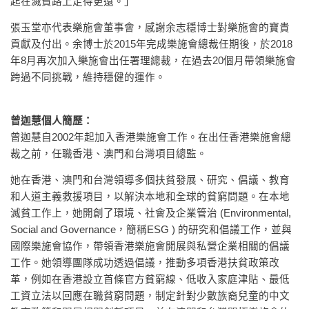
起在滅貧路上走得更遠。」
張玉堂亦代表樂施會董事會，感謝余志穩博士對樂施會的寶貴
貢獻及付出。余博士於2015年完成樂施會總裁任期後，於2018
年8月再次加入樂施會出任署理總裁，在過去20個月帶領樂施會
跨過不同挑戰，維持穩健的運作。
曾迦慧個人簡歷：
曾迦慧自2002年起加入香港樂施會工作。在出任香港樂施會總
裁之前，任職香港、澳門和台灣項目總監。
她在香港、澳門和台灣領導多個扶貧發展、研究、倡議、教育
和人道主義救援項目，以解決本地和全球的貧窮問題。在本地
滅貧工作上，她開創了環境、社會及企業管治 (Environmental,
Social and Governance，簡稱ESG ) 的研究和倡議工作，並與
國際樂施會協作，帶領香港樂施會開展與私營企業相關的倡議
工作。她領導團隊成功透過倡議，推動多項香港扶貧政策改
革，例如在香港設立首條官方貧窮線、低收入家庭津貼、最低
工資立法以回應在職貧窮問題，制定針對少數族裔兒童的中文