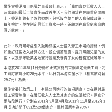
樂施會香港項目倡議幹事黃碩紅表示﹕「我們喜見低收入人士
及家庭因最低工資實施而改善生活。我們期望在在職貧窮問題
上，香港能夠有全盤的規劃，包括設立整全的入息保障政策，
每年檢討，並在制定最低工資水平時，兼顧到在職貧窮家庭的
匱乏狀態。」
此外，政府可考慮引入鼓勵綜援人士投入勞工市場的措施，例
如重訂綜援收入計算方法、設立儲蓄制度、提升照顧兒童的支
援，以及參考歐美各地實行就業及養育子女的稅務寬減等等。
本港於2011年5月1日勞動節正式實施的首個法定最低工資，將
工資訂於每小時28元水平，比日前本港綜援水平（相當於時薪
29.7元）為低。
樂施會委託政策二十一有限公司進行的該項調查，旨在探討最
低工資實施後，在職低收入人士及其家庭的生活狀況。調查分
兩階段進行，分別在2011年3月至4月及2011年11月至2012年1
月成功訪問了831及520個家庭，整體回應率為70%。