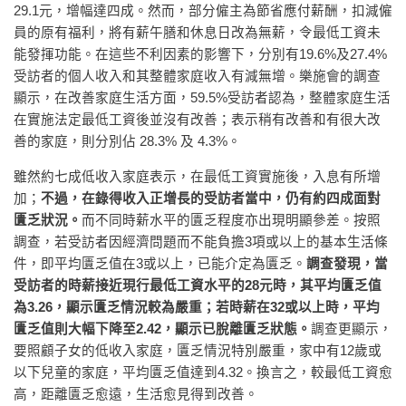
29.1元，增幅達四成。然而，部分僱主為節省應付薪酬，扣減僱
員的原有福利，將有薪午膳和休息日改為無薪，令最低工資未
能發揮功能。在這些不利因素的影響下，分別有19.6%及27.4%
受訪者的個人收入和其整體家庭收入有減無增。樂施會的調查
顯示，在改善家庭生活方面，59.5%受訪者認為，整體家庭生活
在實施法定最低工資後並沒有改善；表示稍有改善和有很大改
善的家庭，則分別佔 28.3% 及 4.3%。
雖然約七成低收入家庭表示，在最低工資實施後，入息有所增
加；
不過，在錄得收入正增長的受訪者當中，仍有約四成面對
匱乏狀況。
而不同時薪水平的匱乏程度亦出現明顯參差。按照
調查，若受訪者因經濟問題而不能負擔3項或以上的基本生活條
件，即平均匱乏值在3或以上，已能介定為匱乏。
調查發現，當
受訪者的時薪接近現行最低工資水平的28元時，其平均匱乏值
為3.26，顯示匱乏情況較為嚴重；若時薪在32或以上時，平均
匱乏值則大幅下降至2.42，顯示已脫離匱乏狀態。
調查更顯示，
要照顧子女的低收入家庭，匱乏情況特別嚴重，家中有12歲或
以下兒童的家庭，平均匱乏值達到4.32。換言之，較最低工資愈
高，距離匱乏愈遠，生活愈見得到改善。