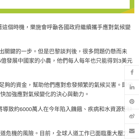
藉著這個時機，樂施會呼籲各國政府繼續攜手應對氣候變
來，踏出關鍵的一步。但是巴黎談判後，很多問題仍懸而未
5億發展中國家的小農，他們每人每年也只能得到3美元
Fa
供足夠的資金，幫助他們應對愈發頻繁的氣候災害。即使
Li
須儘快加強應對氣候變化的決心與動力。
Pi
將導致約6000萬人在今年陷入饑餓、疾病和水資源短缺
微
電
人道危機的風險。目前，全球人道工作已面臨重大壓力，