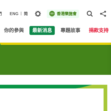
主題
們
ENG
简
香港樂施會
打開網
分
你的參與
最新消息
專題故事
捐款支持