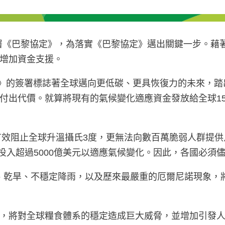
部簽署《巴黎協定》，為落實《巴黎協定》邁出關鍵一步。
增加資金支援。
《巴黎協定》的簽署標誌著全球邁向更低碳、更具恢復力的未
付出代價。就算將現有的氣候變化適應資金發放給全球1
夠有效阻止全球升溫攝氏3度，更無法向數百萬脆弱人群提
要投入超過5000億美元以適應氣候變化。因此，各國必
高溫、乾旱、不穩定降雨，以及歷來最嚴重的厄爾尼諾現象，
，將對全球糧食體系的穩定造成巨大威脅，並增加引發