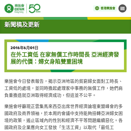
香港樂施會
目錄
開始主要內容
新聞稿及更新
2016年6月01日
在外工資低 在家無償工作時間長 亞洲經濟發
展的代價：婦女身陷雙重困境
樂施會今日發表報告，揭示亞洲地區的貧窮婦女面對工時長、
工資低的處境，並同時擔起處理家中事務的無償工作，她們肩
負重擔造就亞洲取得經濟成功，但這並不公平。
樂施會呼籲現正雲集馬來西亞出席世界經濟論壇東盟峰會的多
國政府及商界領袖，於本周的會議中支持能夠扭轉亞洲婦女困
境的政策，遏止區域內的性別和經濟不平等問題繼續惡化。各
國政府及企業應向女工發放「生活工資」以取代「最低工