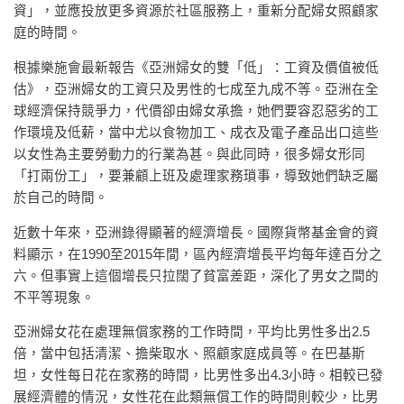
資」，並應投放更多資源於社區服務上，重新分配婦女照顧家
庭的時間。
根據樂施會最新報告《亞洲婦女的雙「低」：工資及價值被低
估》，亞洲婦女的工資只及男性的七成至九成不等。亞洲在全
球經濟保持競爭力，代價卻由婦女承擔，她們要容忍惡劣的工
作環境及低薪，當中尤以食物加工、成衣及電子產品出口這些
以女性為主要勞動力的行業為甚。與此同時，很多婦女形同
「打兩份工」，要兼顧上班及處理家務瑣事，導致她們缺乏屬
於自己的時間。
近數十年來，亞洲錄得顯著的經濟增長。國際貨幣基金會的資
料顯示，在1990至2015年間，區內經濟增長平均每年達百分之
六。但事實上這個增長只拉闊了貧富差距，深化了男女之間的
不平等現象。
亞洲婦女花在處理無償家務的工作時間，平均比男性多出2.5
倍，當中包括清潔、擔柴取水、照顧家庭成員等。在巴基斯
坦，女性每日花在家務的時間，比男性多出4.3小時。相較已發
展經濟體的情況，女性花在此類無償工作的時間則較少，比男