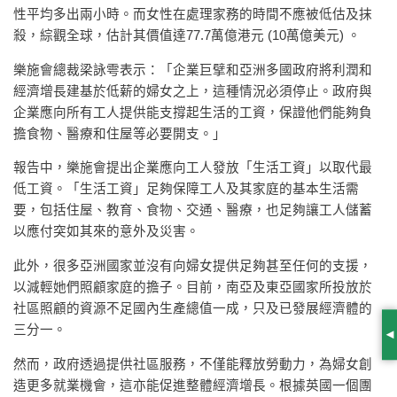
性平均多出兩小時。而女性在處理家務的時間不應被低估及抹
殺，綜觀全球，估計其價值達77.7萬億港元 (10萬億美元) 。
樂施會總裁梁詠雩表示：「企業巨擘和亞洲多國政府將利潤和
經濟增長建基於低薪的婦女之上，這種情況必須停止。政府與
企業應向所有工人提供能支撐起生活的工資，保證他們能夠負
擔食物、醫療和住屋等必要開支。」
報告中，樂施會提出企業應向工人發放「生活工資」以取代最
低工資。「生活工資」足夠保障工人及其家庭的基本生活需
要，包括住屋、教育、食物、交通、醫療，也足夠讓工人儲蓄
以應付突如其來的意外及災害。
此外，很多亞洲國家並沒有向婦女提供足夠甚至任何的支援，
以減輕她們照顧家庭的擔子。目前，南亞及東亞國家所投放於
社區照顧的資源不足國內生產總值一成，只及已發展經濟體的
三分一。
S
然而，政府透過提供社區服務，不僅能釋放勞動力，為婦女創
造更多就業機會，這亦能促進整體經濟增長。根據英國一個團