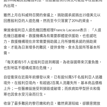
過100萬難民逃離敍利亞，但這最惡劣的情況可能提早在這數周
內出現。
雖然上月在科威特召開的會議上，捐助國承諾捐出15億美元以
回應敍利亞的人道危機，然而至今只落實了20%的資金。
樂施會敍利亞人道危機回應經理Francis Lacasse表示﹕「人道
危機日趨嚴峻，救援機構為有需要群體提供援助，也愈感吃
力。救援機構現在非常需要捐助國上月所慷慨承諾的捐助資
金，才能為日漸增多的難民，提供食物、食水及居所等基本所
需。
「每天都有5千人從敍利亞逃到鄰國，為收容國帶來沉重負擔，
也對地區不穩構成潛在危機。」
自從衝突在近兩年前爆發以來，已有逾92萬5千名敍利亞人逃離
境外。在敍利亞境內，有超過2百萬人流離失所，基本商品價格
上升；一些醫療設施受到損毀或破壞；而疾病如甲型肝炎和傷
寒也因食水受污染而衍生。
收容了最多難民的黎巴嫩和約旦，雖然資源短絀，卻願意開放