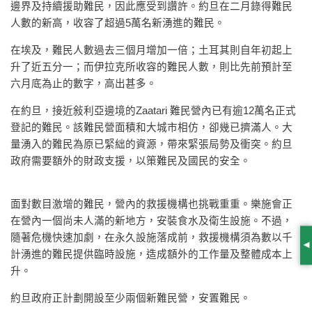
邊界及持續援助難民，因此應受到讚許。約旦在二月錄得難民
人數的新高，收容了超過5萬名新湧進的難民。
在埃及，難民人數過去三個月增加一倍；土耳其則自年初起上
升了近五分一；而伊拉克所收容的難民人數，則比先前預計至
六月底為止的數字，高出甚多。
在約旦，接近敍利亞邊境的Zaatari 難民營內已有逾12萬名正式
登記的難民。該難民營面積和大城市相仿，卻幾已擠滿人。大
量湧入的難民為原已緊絀的資源，帶來緊張局勢及衝突。約旦
政府需要額外的財政支援，以策難民及國民的安全。
面對數目激增的難民，營內的救援機構也挑戰重重。樂施會正
在營內一個尚未人滿的新地方，安裝食水及衛生設施。不過，
隨著危機快速加劇，在永久設施落成前，救援機構須為數以千
S
計湧進的難民提供臨時設施，造成額外的工作量及整體成本上
升。
約旦政府正計劃開設至少兩個新難民營，安置難民。