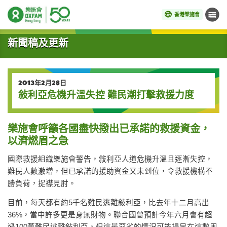
香港樂施會
目錄
開始主要內容
新聞稿及更新
2013年2月28日
敍利亞危機升溫失控 難民潮打擊救援力度
樂施會呼籲各國盡快撥出已承諾的救援資金，
以濟燃眉之急
國際救援組織樂施會警告，敍利亞人道危機升溫且逐漸失控，
難民人數激增，但已承諾的援助資金又未到位，令救援機構不
勝負荷，捉襟見肘。
目前，每天都有約5千名難民逃離敍利亞，比去年十二月高出
36%，當中許多更是身無財物。聯合國曾預計今年六月會有超