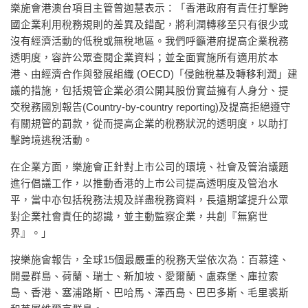
樂施會港澳台項目主管曾迦慧表示：「香港政府有責任打擊跨
國企業利用稅務規則的差異及錯配，將利潤轉移至只有很少或
沒有經濟活動的低稅或無稅地區。我們呼籲港府提高企業稅務
透明度，容許公眾查閱企業資料；並全面實施所有適用於本
港、由經濟合作與發展組織 (OECD)「侵蝕稅基及轉移利潤」建
議的措施，包括規管企業必須公開其股份實益擁有人身分、提
交稅務國別報告(Country-by-country reporting)及提高拒絕遵守
有關規管的罰款，從而提高企業的稅務狀況的透明度，以助打
擊跨境逃稅活動。
在企業方面，樂施會正針對上市公司的環境、社會及管治議題
進行倡議工作，以推動香港的上市公司提高透明度及管治水
平，當中亦包括稅務法規及詳盡稅務資料，長遠期望提升公眾
對企業社會責任的認識，並主動監察企業，共創『無窮世
界』。」
按樂施會報告，全球15個最嚴重的稅務天堂依次為：百慕達、
開曼群島、荷蘭、瑞士、新加坡、愛爾蘭、盧森堡、庫拉索
島、香港、塞浦路斯、巴哈馬、澤西島、巴巴多斯、毛里裘斯