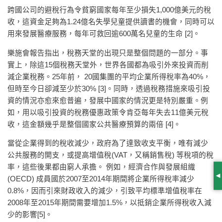
跨國公司的避稅行為令貧窮國家每年至少損失1,000億美元的稅
收，這資金足夠為1.24億名失學兒童提供讀書的機會，同時可以
用來發展醫療服務，每年可救回逾600萬名兒童的生命 [2]。
樂施會報告指出，稅務天堂的出現只是整個問題的一部分。事
實上，除這15個稅務天堂外，世界各國都為吸引外來投資而削
減企業稅務。25年前， 20國集團的平均企業所得稅率為40%，
但時至今日卻減至少於30% [3]。同時，透過稅務措施來吸引投
資的情況亦愈來愈普遍，發展中國家的情況更是特別嚴重。例
如，用以吸引投資的稅務優惠政策令肯亞每年失去11億美元稅
收，這金額幾乎是整個國家公共醫療預算的兩倍 [4]。
當從企業得到的稅收減少，政府為了達致收支平衡，唯有減少
公共服務的開支，或提高增值稅(VAT，又稱銷售稅) 等稅項的稅
率，這些後果都由窮人承擔。 例如，經濟合作與發展組織
(OECD) 成員國於2007至2014年期間將企業所得稅率減少
S
0.8%，因而引來財政收入的減少，引致平均標準增值稅率在
2008年至2015年期間需要增加1.5%，以抵銷企業所得稅收入減
少的影響[5]。