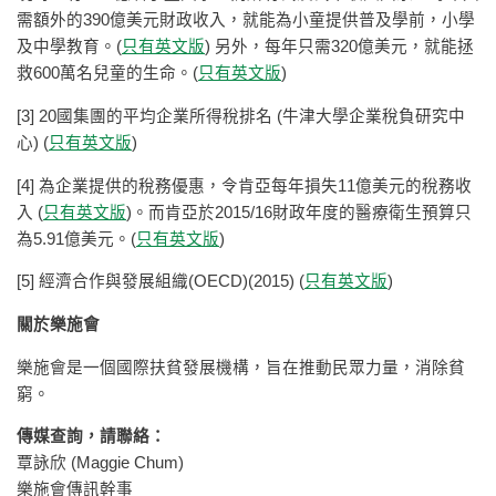
需額外的390億美元財政收入，就能為小童提供普及學前，小學
及中學教育。(
只有英文版
) 另外，每年只需320億美元，就能拯
救600萬名兒童的生命。(
只有英文版
)
[3] 20國集團的平均企業所得稅排名 (牛津大學企業稅負研究中
心) (
只有英文版
)
[4] 為企業提供的稅務優惠，令肯亞每年損失11億美元的稅務收
入 (
只有英文版
)。而肯亞於2015/16財政年度的醫療衛生預算只
為5.91億美元。(
只有英文版
)
[5] 經濟合作與發展組織(OECD)(2015) (
只有英文版
)
關於樂施會
樂施會是一個國際扶貧發展機構，旨在推動民眾力量，消除貧
窮。
傳媒查詢，請聯絡：
覃詠欣 (Maggie Chum)
樂施會傳訊幹事