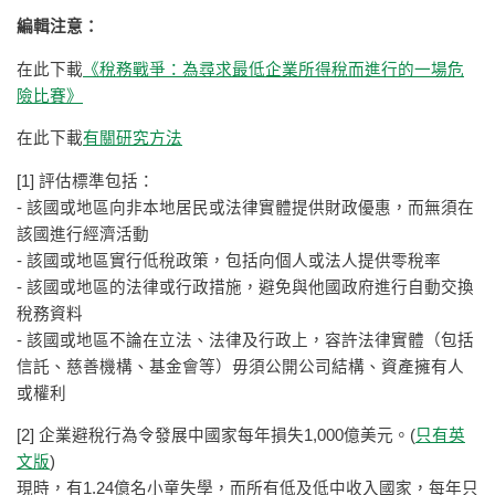
編輯注意：
在此下載
《稅務戰爭：為尋求最低企業所得稅而進行的一場危
險比賽》
在此下載
有關研究方法
[1] 評估標準包括：
- 該國或地區向非本地居民或法律實體提供財政優惠，而無須在
該國進行經濟活動
- 該國或地區實行低稅政策，包括向個人或法人提供零稅率
- 該國或地區的法律或行政措施，避免與他國政府進行自動交換
稅務資料
- 該國或地區不論在立法、法律及行政上，容許法律實體（包括
信託、慈善機構、基金會等）毋須公開公司結構、資產擁有人
或權利
[2] 企業避稅行為令發展中國家每年損失1,000億美元。(
只有英
文版
)
現時，有1.24億名小童失學，而所有低及低中收入國家，每年只