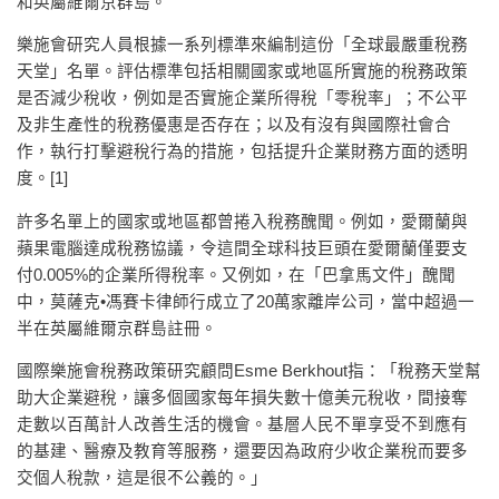
和英屬維爾京群島。
樂施會研究人員根據一系列標準來編制這份「全球最嚴重稅務
天堂」名單。評估標準包括相關國家或地區所實施的稅務政策
是否減少稅收，例如是否實施企業所得稅「零稅率」；不公平
及非生產性的稅務優惠是否存在；以及有沒有與國際社會合
作，執行打擊避稅行為的措施，包括提升企業財務方面的透明
度。[1]
許多名單上的國家或地區都曾捲入稅務醜聞。例如，愛爾蘭與
蘋果電腦達成稅務協議，令這間全球科技巨頭在愛爾蘭僅要支
付0.005%的企業所得稅率。又例如，在「巴拿馬文件」醜聞
中，莫薩克•馮賽卡律師行成立了20萬家離岸公司，當中超過一
半在英屬維爾京群島註冊。
國際樂施會稅務政策研究顧問Esme Berkhout指：「稅務天堂幫
助大企業避稅，讓多個國家每年損失數十億美元稅收，間接奪
走數以百萬計人改善生活的機會。基層人民不單享受不到應有
的基建、醫療及教育等服務，還要因為政府少收企業稅而要多
交個人稅款，這是很不公義的。」