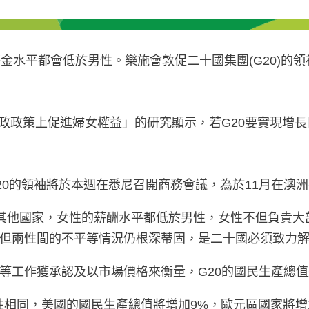
金水平都會低於男性。樂施會敦促二十國集團(G20)的
政政策上促進婦女權益」的研究顯示，若G20要實現增
版，正值G20的領袖將於本週在悉尼召開商務會議，為於11月
在G20以至其他國家，女性的薪酬水平都低於男性，女性不但
但兩性間的不平等情況仍根深蒂固，是二十國必須致力
工作獲承認及以市場價格來衡量，G20的國民生產總值
男性相同，美國的國民生產總值將增加9%，歐元區國家將