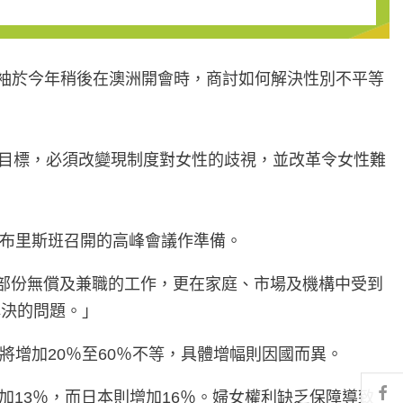
領袖於今年稍後在澳洲開會時，商討如何解決性別不平等
長目標，必須改變現制度對女性的歧視，並改革令女性難
在澳洲布里斯班召開的高峰會議作準備。
負責大部份無償及兼職的工作，更在家庭、市場及機構中受到
解決的問題。」
將增加20％至60％不等，具體增幅則因國而異。
Fa
增加13％，而日本則增加16％。婦女權利缺乏保障導致