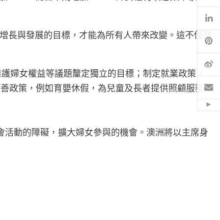
Li
濟增長與發展的目標，才能為所有人帶來改變。這不僅是
Pi
微
和維護婦女權益等議題釐定獨立的目標；制定就業政策，
電
友善政策，例如育嬰休假，為兒童及長者提供照顧服務，
Hid
和社會活動的障礙，擴大婦女參與的機會。澳洲將以主席身