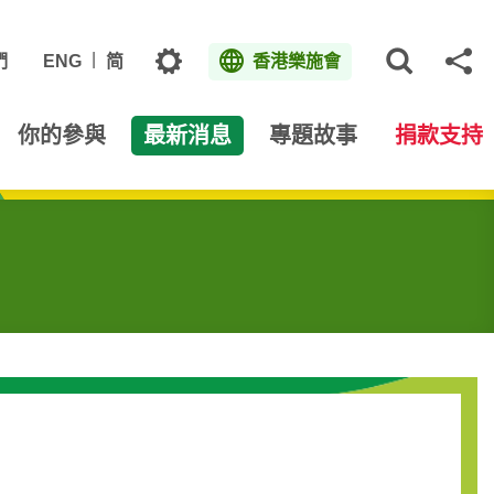
主題
們
ENG
简
香港樂施會
打開網
分
你的參與
最新消息
專題故事
捐款支持