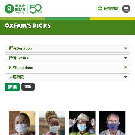
香港樂施會
目錄
開始主要內容
Oxfam’s Picks
Donation
所有Donation
Events
所有Events
Locations
所有Locations
所有Works
人道救援
篩選
重設