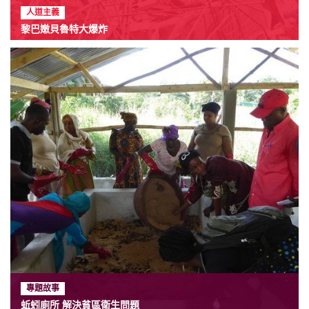
人道主義
黎巴嫩貝魯特大爆炸
專題故事
蚯蚓廁所 解決貧區衛生問題