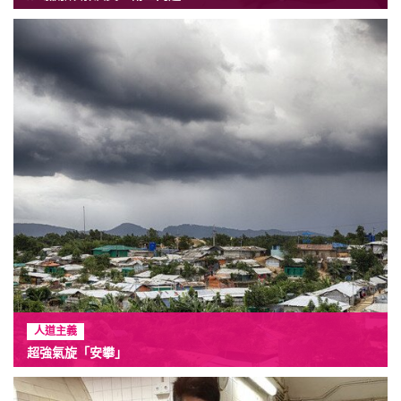
人道主義
超強氣旋「安攀」