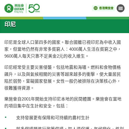
香港樂施會
目錄
開始主要內容
印尼
印尼是全球人口第四多的國家。聯合國雖已視印尼為中收入國
家，但當地仍然有非常多貧窮人：4000萬人生活在貧窮之中，
9600萬人每天只靠不足美金2元的收入維生。
印尼經常受主要災害侵襲，包括地震和海嘯。燃料和食物價格
飊升，以及與氣候相關的災害等越來越多的衝擊，使大量居民
陷於弱勢，窒礙國家發展。女性一般仍被排除在決策核心外，
很難獲得資源。
樂施會自2001年開始支持印尼本地的民間體團。樂施會在當地
的項目集中在生計和安全，包括：
支持發展更有保障和可持續的農村生計
就多個議題進行政策倡議，如人道保護、氣候變化、性別