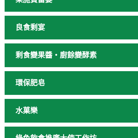
良食剩宴
剩食變果醬‧廚餘變酵素
環保肥皂
水菓樂