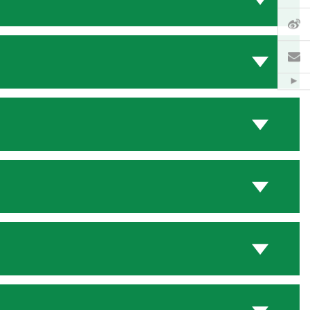
微
電
Hid