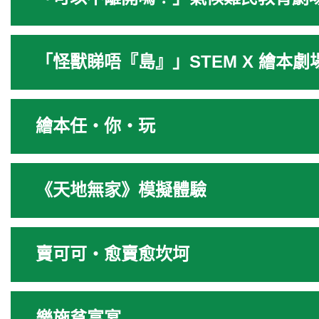
「怪獸睇唔『島』」STEM X 繪本
繪本任‧你‧玩
《天地無家》模擬體驗
賣可可‧愈賣愈坎坷
樂施貧富宴