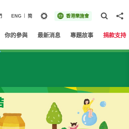
主題
們
ENG
简
香港樂施會
打開網
分
你的參與
最新消息
專題故事
捐款支持