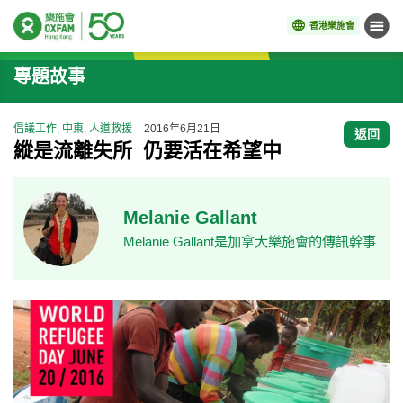
香港樂施會
目錄
開始主要內容
專題故事
倡議工作, 中東, 人道救援
2016年6月21日
返回
縱是流離失所 仍要活在希望中
Melanie Gallant
Melanie Gallant是加拿大樂施會的傳訊幹事