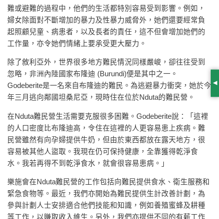
難或避難的過程中，他們的生活都特別容易受到影響。例如，
婦女除面對不斷增加的暴力及性暴力威脅外，她們還要經常負
起照顧兒童、病患者，以及長者的責任，這不但會增加她們的
工作量，亦令她們情緒上要承受更大壓力。
除了敘利亞外，世界很多地方難民情況同樣嚴峻，卻往往受到
忽略，非洲內陸國家布隆迪 (Burundi)便是其中之一。
Godeberite是一名來自布隆迪的難民。為逃避暴力衝突，她於今
S
年三月逃向鄰國坦桑尼亞，現時住在位於Nduta的難民營。
在Nduta難民營生活需要克服很多困難。Godeberite說：「這裡
的人口密度比布隆迪高，令住在這裡的人更容易患上疾病。難
民營雖然有向孕婦提供牛奶，但由於東西都放在露天地方，很
容易被其他人盜取。我現在仍可保持健康，全靠獲得乾淨食
水。我若再得不到乾淨食水，就會很容易患病。」
樂施會在Nduta難民營的工作包括向難民提供食水、衛生服務和
緊急食物等。最近，我們亦開始為難民提供生計改善計劃，為
參與計劃人士安排適合他們技能和知識，例如養殖蜜蜂及耕種
等工作，以賺取收入維生。另外，我們亦提供不同的有薪工作