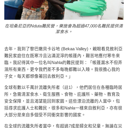
在坦桑尼亞的Nduta難民營，樂施會為超過47,000名難民提供清
潔食水。
去年，我到了黎巴嫩貝卡谷地 (Bekaa Valley)，親眼看見敘利亞
難民家庭住在既寒冷且沾滿泥濘的帳篷內，艱苦地應付寒冬來
臨。我記得其中一位名叫Nahla的難民提到：「帳篷漏水不但弄
濕所有東西，更令我們差不多每晚都難以入睡。我很擔心我的
子女，每天都想像著回去敘利亞。」
全球有數以千萬計流離失所者（註1），他們居住在各種臨時居
所，急需清潔食水、衛生服務、食物、庇護所、藥物、教育及
安全保障，並且渴望能回到家園。這些漂泊流離的人當中，包
括尋求庇護人士和難民，很多和Nahla一樣來自敘利亞，亦有很
大部分是來自多個受不同衝突影響的國家。
在全球的流離失所者當中，有超過7成是婦女和兒童，無論在災