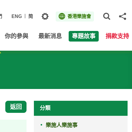
主題
們
ENG
简
香港樂施會
打開網
分
你的參與
最新消息
專題故事
捐款支持
返回
分類
樂施人樂施事