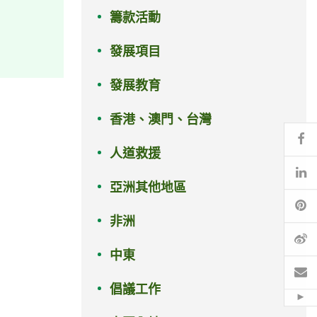
籌款活動
發展項目
發展教育
香港、澳門、台灣
Fa
人道救援
Li
亞洲其他地區
Pi
非洲
微
中東
電
倡議工作
Hid