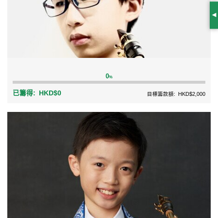
S
0
%
已籌得:
HKD$0
目標籌款額:
HKD$2,000