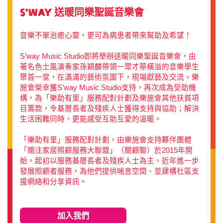
S'way 送暖同樂聖誕音樂會
音樂不單治癒心靈，更可為病患者帶來幫助及希望！
S’way Music Studio即將舉辦送暖同樂聖誕音樂會，由
著名色士風演奏家孫穎麟帶領一眾才華橫溢的音樂學生
聚首一堂，在滿滿的藝術氛圍下，現場獻藝及交流。樂
施會榮幸獲S’way Music Studio支持，再次成為受助機
構，為「樂助有里」服務配對計劃及樂施會其他扶貧項
目籌款，令基層長者及殘疾人士獲得支持與協助；解決
生活困難同時，更能感受互助互愛的溫暖。
「樂助有里」服務配對計劃，由樂施會支持夥伴團體
「關注家居照顧服務大聯盟」（關顧聯）於2015年開
始，起初以服務基層長者及殘疾人士為主，近年進一步
發展照顧者服務，為他們提供喘息空間、並建構社區支
援網絡和分享資訊。
加入我們