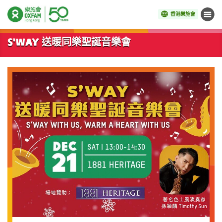
香港樂施會
目錄
開始主要內容
S'way 送暖同樂聖誕音樂會