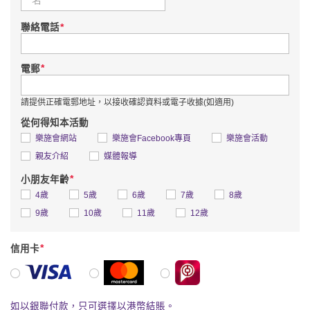
*
聯絡電話
*
電郵
請提供正確電郵地址，以接收確認資料或電子收據(如適用)
從何得知本活動
樂施會網站
樂施會Facebook專頁
樂施會活動
親友介紹
媒體報導
*
小朋友年齡
4歲
5歲
6歲
7歲
8歲
9歲
10歲
11歲
12歲
*
信用卡
VISA
萬事達卡
BoC Pay
如以銀聯付款，只可選擇以港幣結賬。