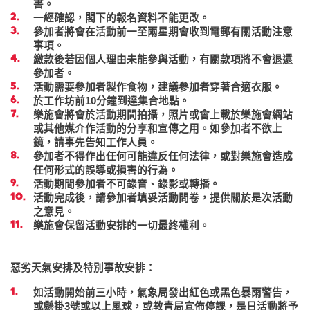
書。
一經確認，閣下的報名資料不能更改。
參加者將會在活動前一至兩星期會收到電郵有關活動注意
事項。
繳款後若因個人理由未能參與活動，有關款項將不會退還
參加者。
活動需要參加者製作食物，建議參加者穿著合適衣服。
於工作坊前10分鐘到達集合地點。
樂施會將會於活動期間拍攝，照片或會上載於樂施會網站
或其他媒介作活動的分享和宣傳之用。如參加者不欲上
鏡，請事先告知工作人員。
參加者不得作出任何可能違反任何法律，或對樂施會造成
任何形式的誤導或損害的行為。
活動期間參加者不可錄音、錄影或轉播。
活動完成後，請參加者填妥活動問卷，提供關於是次活動
之意見。
樂施會保留活動安排的一切最終權利。
惡劣天氣安排及特別事故安排：
如活動開始前三小時，氣象局發出紅色或黑色暴雨警告，
或懸掛3號或以上風球，或教青局宣佈停課，是日活動將予