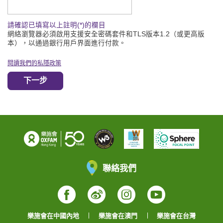
請輸入驗證碼
請確認已填寫以上註明(*)的欄目
網絡瀏覽器必須啟用支援安全密碼套件和TLS版本1.2（或更高版
本），以通過銀行用戶界面進行付款。
閱讀我們的私隱政策
下一步
聯絡我們
Facebook
Weibo
Instagram
YouTube
樂施會在中國內地
樂施會在澳門
樂施會在台灣