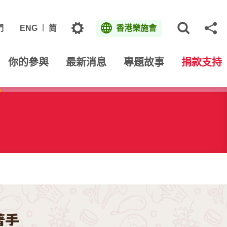
主題
們
ENG
简
香港樂施會
打開網
分
你的參與
最新消息
專題故事
捐款支持