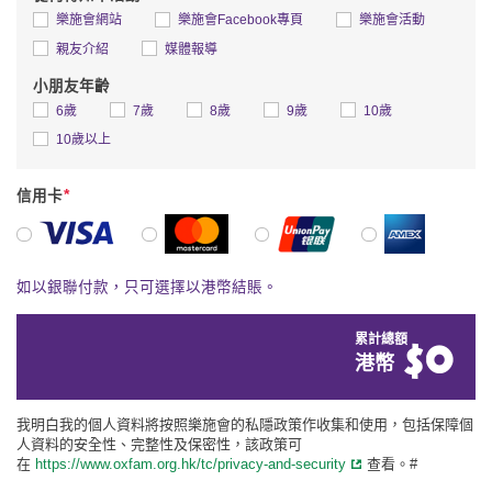
樂施會網站
樂施會Facebook專頁
樂施會活動
親友介紹
媒體報導
小朋友年齡
6歲
7歲
8歲
9歲
10歲
10歲以上
*
信用卡
VISA
萬事達卡
銀聯
美國運通
如以銀聯付款，只可選擇以港幣結賬。
累計總額
$
0
港幣
我明白我的個人資料將按照樂施會的私隱政策作收集和使用，包括保障個
人資料的安全性、完整性及保密性，該政策可
在
https://www.oxfam.org.hk/tc/privacy-and-security
查看。#