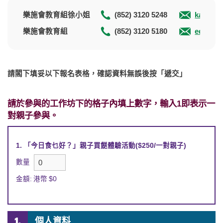
樂施會教育組徐小姐
(852) 3120 5248
kam.tsu
樂施會教育組
(852) 3120 5180
educati
請閣下填妥以下報名表格，確認資料無誤後按「遞交」
請於參與的工作坊下的格子內填上數字，輸入1即表示一
對親子參與。
1. 「今日食乜好？」親子買餸體驗活動
($
250
/
一對親子
)
數量
金額:
港幣
$
0
個人資料