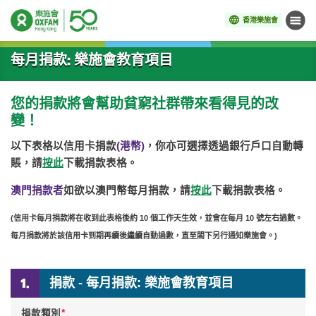
香港樂施會
目錄
開始主要內容
每月捐款: 樂施會教育項目
您的捐款將會幫助貧窮社群帶來看得見的改
變！
以下表格以信用卡捐款
(港幣)
，你亦可選擇透過銀行戶口自動轉
賬，請
按此
下載捐款表格。
澳門捐款者
如欲以澳門幣每月捐款，請
按此
下載捐款表格。
(信用卡每月捐款將在收到此表格後約 10 個工作天生效，並會在每月 10 號左右過數。
每月捐款將於該信用卡到期再續後繼續自動過數，直至閣下另行通知樂施會。)
捐款 - 每月捐款: 樂施會教育項目
*
捐款類別