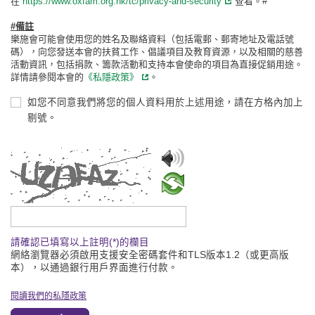
在
https://www.oxfam.org.hk/tc/privacy-and-security
查看。#
#備註
樂施會可能會使用您的姓名及聯絡資料（包括電郵、郵寄地址及電話號
碼），向您發送本會的扶貧工作、倡議項目及教育資源，以及相關的慈善
活動資訊，包括捐款、籌款活動和支持本會使命的項目為直接促銷用途。
詳情請參閱本會的
《私隱政策》
。
如您不同意我們將您的個人資料用於上述用途，請在方格內加上
剔號。
請輸入驗證碼
請確認已填寫以上註明(*)的欄目
網絡瀏覽器必須啟用支援安全密碼套件和TLS版本1.2（或更高版
本），以通過銀行用戶界面進行付款。
閱讀我們的私隱政策