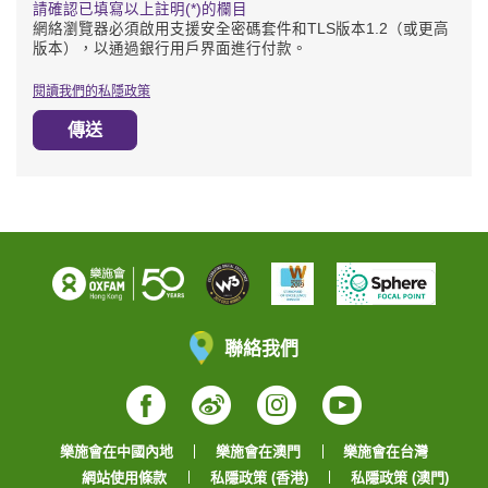
請確認已填寫以上註明(*)的欄目
網絡瀏覽器必須啟用支援安全密碼套件和TLS版本1.2（或更高
版本），以通過銀行用戶界面進行付款。
閱讀我們的私隱政策
傳送
聯絡我們
Facebook
Weibo
Instagram
YouTube
樂施會在中國內地
樂施會在澳門
樂施會在台灣
網站使用條款
私隱政策 (香港)
私隱政策 (澳門)