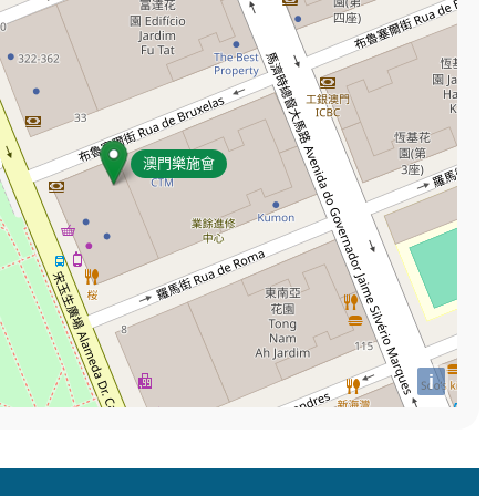
澳門樂施會
i