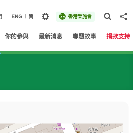
主題
們
ENG
简
香港樂施會
打開網
分
你的參與
最新消息
專題故事
捐款支持