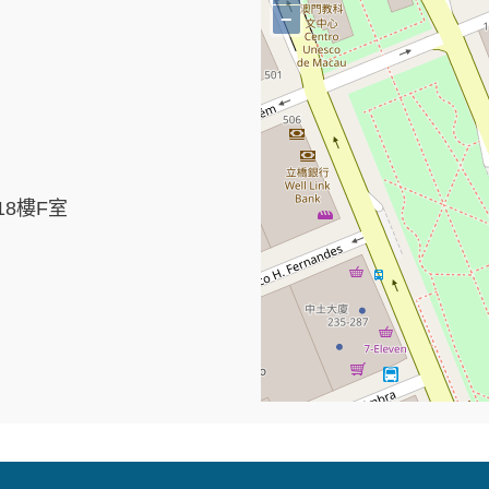
−
8樓F室