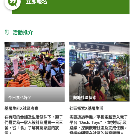
立即報名
活動推介
今日食乜好？
觀塘社區探索
基層生計X社區考察
社區探索X基層生活
在有限的金錢及生活條件下，
親子
需要透過手機／平板電腦登入電子
們
需要為一家人設計及購買一日三
平台 "Deck. Toys" ，並按指示及
餐，從「食」了解貧窮家庭的狀
路線，探索觀塘社區及完成任務，
況。
發掘被隱藏在社區的貧窮問題。