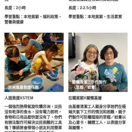
長度：2小時
長度：2-2.5小時
學習重點：本地貧窮、福利政策、
學習重點：本地貧窮、生活素質
營養與健康
關懷清潔工手作製作
非洲風暴救援任務
（草帽／蚊膏）
人道救援XSTEM
在職貧窮X關懷基層
一個強烈熱帶氣旋吹襲非洲，災民
由基層清潔工人親身分享她們在極
沒有乾淨的食水，沒有電力照明，
端天氣下工作的情況和困難，親子
食物和日用品都快要沒有了，你們
們製作可防曬擋雨的草帽／蚊膏以
有辦法製作可解決災民困難的工具
及心意卡，轉贈工人，以表達分享
嗎？導師將會帶領小朋友利用簡單
與關懷。