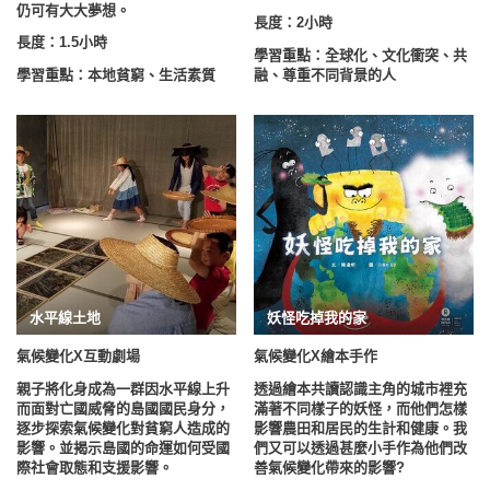
仍可有大大夢想。
長度：2小時
長度：1.5小時
學習重點：
全球化、文化衝突、共
學習重點：本地貧窮、生活素質
融、尊重不同背景的人
水平線土地
妖怪吃掉我的家
氣候變化
X
互動劇場
氣候變化
X
繪本手作
親子將化身成為一群因水平線上升
透過繪本共讀認識主角的城市裡充
而面對亡國威脅的島國國民身分，
滿著不同樣子的妖怪，而他們怎樣
逐步探索氣候變化對貧窮人造成的
影響農田和居民的生計和健康。我
影響。並揭示島國的命運如何受國
們又可以透過甚麼小手作為他們改
際社會取態和支援影響。
善氣候變化帶來的影響?