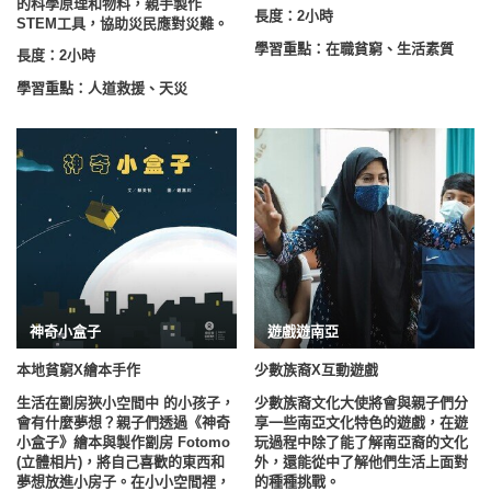
的科學原理和物料，親手製作
長度：2小時
STEM工具，協助災民應對災難。
學習重點：在職貧窮、生活素質
長度：2小時
學習重點：人道救援、天災
神奇小盒子
遊戲遊南亞
本地貧窮X繪本
手作
少數族裔X互動遊戲
生活在劏房狹小空間中 的小孩子，
少數族裔文化大使將會與
親子們
分
會有什麼夢想？
親子們
透過《神奇
享一些南亞文化特色的遊戲，在遊
小盒子》繪本與製作劏房 Fotomo
玩過程中除了能了解南亞裔的文化
(立體相片)，將自己喜歡的東西和
外，還能從中了解他們生活上面對
夢想放進小房子。在小小空間裡，
的種種挑戰。