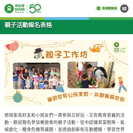
香港樂施會
目錄
開始主要內容
親子活動報名表格
想與家長好友和小朋友們一齊參與又好玩、又有教育意義的活
動，歡迎報名參加樂施會的親子活動，從中認識貧富懸殊、氣
候變化、糧食危機等議題，並透過創新和互動體驗，學習世界