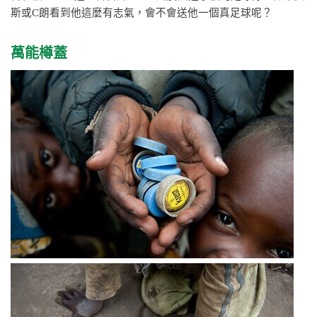
斯或C朗看到他這麼有志氣，會不會送他一個真足球呢？
萬能樽蓋