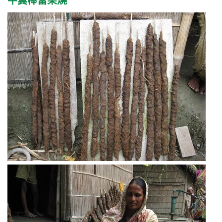
牛糞棒當柴燒