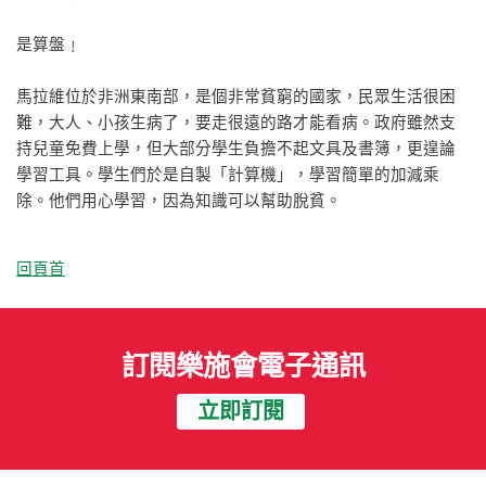
是算盤﹗
馬拉維位於非洲東南部，是個非常貧窮的國家，民眾生活很困
難，大人、小孩生病了，要走很遠的路才能看病。政府雖然支
持兒童免費上學，但大部分學生負擔不起文具及書簿，更遑論
學習工具。學生們於是自製
「
計算機
」
，學習簡單的加減乘
除。他們用心學習，因為知識可以幫助脫貧。
回頁首
訂閱樂施會電子通訊
立即訂閱