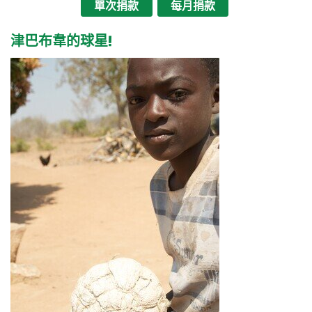
單次捐款
每月捐款
津巴布韋的球星!