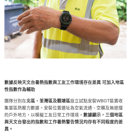
數據反映天文台暑熱指數與工友工作環境存在差異 可加入地區
性指數作為輔助
團隊分別在
北區、荃灣區及觀塘區
設立試點安裝WBGT裝置收
集當區熱壓力數據。安裝位置選址為空氣流通、空曠及無遮擋
的戶外地方，以模擬工友日常工作環境。
數據顯示，三個地區
與天文台發出的指數和工作暑熱警告情況均存有不同程度的差
異。