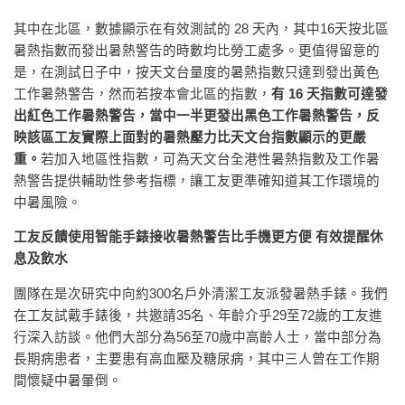
其中在北區，數據顯示在有效測試的 28 天內，其中16天按北區
暑熱指數而發出暑熱警告的時數均比勞工處多。更值得留意的
是，在測試日子中，按天文台量度的暑熱指數只達到發出黃色
工作暑熱警告，然而若按本會北區的指數，
有 16 天指數可達發
出紅色工作暑熱警告，當中一半更發出黑色工作暑熱警告，反
映該區工友實際上面對的暑熱壓力比天文台指數顯示的更嚴
重。
若加入地區性指數，可為天文台全港性暑熱指數及工作暑
熱警告提供輔助性參考指標，讓工友更準確知道其工作環境的
中暑風險。
工友反饋使用智能手錶接收暑熱警告比手機更方便 有效提醒休
息及飲水
團隊在是次研究中向約300名戶外清潔工友派發暑熱手錶。我們
在工友試戴手錶後，共邀請35名、年齡介乎29至72歲的工友進
行深入訪談。他們大部分為56至70歲中高齡人士，當中部分為
長期病患者，主要患有高血壓及糖尿病，其中三人曾在工作期
間懷疑中暑暈倒。