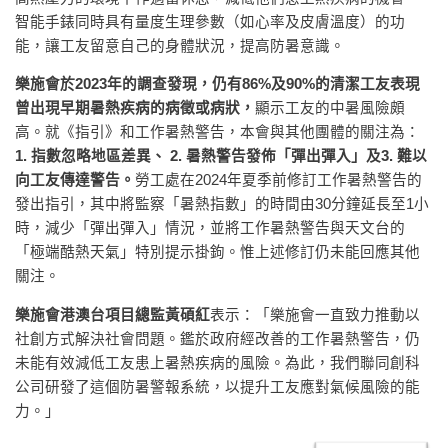
智能手錶同時具有量度生理參數（如心率及皮膚溫度）的功
能，讓工友留意自己的身體狀況，提高防暑意識。
樂施會於2023年的調查發現，仍有86%及90%的清潔工友表現
曾出現早期暑熱疾病的病徵或病狀，
顯示工友的中暑風險頗
高。就《指引》和工作暑熱警告，本會與其他團體的關注為：
1. 指數忽略地區差異、 2. 暑熱警告發佈「彈出彈入」及3. 難以
向工友傳達警告。
勞工處在2024年夏季前修訂工作暑熱警告的
發出指引，其中將監察「暑熱指數」的時間由30分鐘延長至1小
時，減少「彈出彈入」情況，並將工作暑熱警告與天文台的
「極端酷熱天氣」特別提示掛鉤。惟上述修訂仍未能回應其他
關注。
樂施會港澳台項目總監黃碩紅
表示：「樂施會一直致力推動以
社創方式解決社會問題。鑑於政府經改善的工作暑熱警告，仍
未能有效減低工友患上暑熱疾病的風險。為此，我們聯同創科
公司研發了這個防暑警報系統，以提升工友應對氣候風險的能
力。」