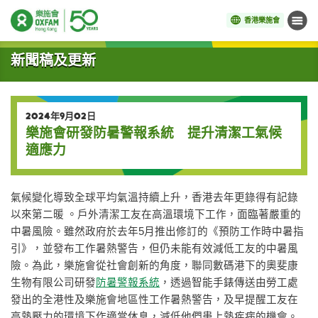
香港樂施會
目錄
開始主要內容
新聞稿及更新
2024年9月02日
樂施會研發防暑警報系統 提升清潔工氣候
適應力
氣候變化導致全球平均氣溫持續上升，香港去年更錄得有記錄
以來第二暖 。戶外清潔工友在高溫環境下工作，面臨著嚴重的
中暑風險。雖然政府於去年5月推出修訂的《預防工作時中暑指
引》，並發布工作暑熱警告，但仍未能有效減低工友的中暑風
險。為此，樂施會從社會創新的角度，聯同數碼港下的奧斐康
生物有限公司研發
防暑警報系統
，透過智能手錶傳送由勞工處
發出的全港性及樂施會地區性工作暑熱警告，及早提醒工友在
高熱壓力的環境下作適當休息，減低他們患上熱疾病的機會。