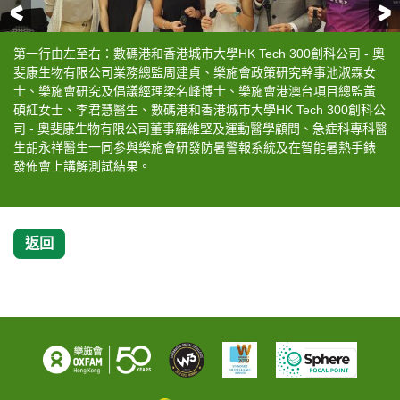
前一頁
第一行由左至右：數碼港和香港城市大學HK Tech 300創科公司 - 奧
樂施會港澳台項目總監黃碩紅向工友派發智能手錶。
項目團隊教導工友如何使用智能手錶。
項目團隊協助工友填寫健康問卷。
數碼港和香港城市大學HK Tech 300創科公司 - 奧斐康生物有限公司
斐康生物有限公司業務總監周建貞、樂施會政策研究幹事池淑霖女
董事羅維堅 及樂施會港澳台項目總監黃碩紅展示黑球濕球(WBGT)
士、樂施會研究及倡議經理梁名峰博士、樂施會港澳台項目總監黃
裝置及智能暑熱手錶。
碩紅女士、李君慧醫生、數碼港和香港城市大學HK Tech 300創科公
司 - 奧斐康生物有限公司董事羅維堅及運動醫學顧問、急症科專科醫
生胡永祥醫生一同参與樂施會研發防暑警報系統及在智能暑熱手錶
發佈會上講解測試結果。
返回