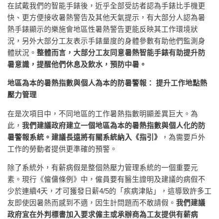
在試戴我們的智能手錶後，近乎全部受訪者認為手錶比手機更
快、更方便接收暑熱警告及其他天氣提示，有大部分人認為暑
熱手錶顯示的樂施會地區性暑熱警告更能反映其工作環境狀
況，另外大部分工友表示手錶量度的身體參數有助他們監測身
體狀況。
整體而言，大部分工友同意暑熱智能手錶有助提升防
暑意識，提醒他們休息及飲水，預防中暑。
地區為本的暑熱指數與個人為本的防暑警報： 提升工作地點熱
壓力管理
在是次項目中，不同地區的工作暑熱指數明顯差異巨大。為
此，
我們建議政府建立一個地區為本的暑熱指數與個人化的防
暑警報系統。建議長遠將有關系統納入《指引》
，為需要戶外
工作的勞動者提供更準確的預警。
除了系統外，有薪病假是整個熱壓力管理系統的一個重要元
素。現行《僱傭條例》中，僱員要有醫生證明及建議的病假不
少於連續4天，才可獲發日薪4/5的「疾病津貼」，這導致許多工
友即使因暑熱而感到不適，因生計問題而不敢請假。
我們建議
政府宜在外判標書加入要求僱主或承辦商為工友提供有薪病