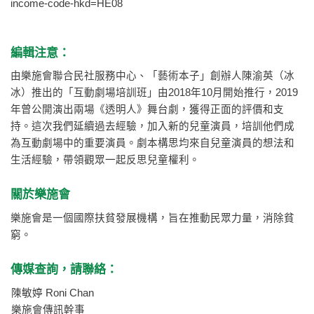
income-code-hkd=HE08
編輯注意：
由樂施會聯合民社服務中心、「藝術本子」創辦人陳渝英（冰
冰）推出的「互動劇場培訓班」由2018年10月開始推行，2019
年曾公開演出兩場《透明人》舞台劇，獲得正面的評價和支
持。這次我們延續過去經驗，加入新的兒童演員，培訓他們成
為互動劇場中的重要演員。劇本構思均來自兒童演員的想法和
生活經驗，帶領觀眾一起反思兒童權利。
關於樂施會
樂施會是一個國際扶貧發展機構，旨在推動民眾力量，消除貧
窮。
傳媒查詢，請聯絡：
陳敏婷 Roni Chan
樂施會傳訊幹事