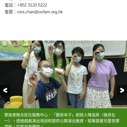
電話：+852 3120 5222
電郵：
roni.chan@oxfam.org.hk
前一頁
樂施會聯合民社服務中心、「藝術本子」創辦人陳渝英（後排右
每次練習完，小演員都會在「日記簿」寫下自己的心聲。
兩位小演員梁綺桐（左）和高穎琛（右）
兩位小演員梁綺桐（右）和高穎琛（左）
一），透過戲劇演出培訓和提供公開演出機會，賦權基層兒童發揮
潛能，探索自我價值。