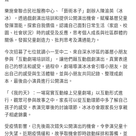
樂施會聯合民社服務中心、「藝術本子」創辦人陳渝英（冰
冰），透過戲劇演出培訓和提供公開演出機會，賦權基層兒童
發揮潛能，探索自我價值，認識自己面對日常生活（家庭、校
園、社會狀況）時的感受及反應，思考個人成長與社區群體的
關係，發掘兒童創造力、批判思考及溝通能力。
今次招募了七位就讀小一至中二、來自深水埗區的基層小朋友
參與「互動劇場培訓班」，讓他們藉互動戲劇演出，真實表達
自己的想法和感受。過程中，劇場導演冰冰會引導小朋友，說
出自己的感受與生活體驗，並與小朋友共同記錄、整理成劇
本，最後由小演員進行公開演出。
「《我的天》：一場寫實互動線上兒童劇場」以互動形式進
行，觀眾可參與故事之中，家長可以從互動環節中多了解自己
孩子的感受。表演完畢後的討論環節，冰冰亦會跟家長分享親
子相處錦囊。
受疫情影響，已先後兩次錯失公開演出的機會，令參演兒童十
分失望。近期疫情緩和，故爭取機會即時啟動綵排和籌備，並