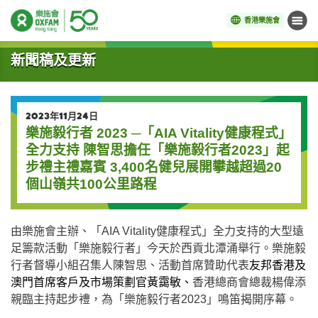
香港樂施會
目錄
開始主要內容
新聞稿及更新
2023年11月24日
樂施毅行者 2023 ─「AIA Vitality健康程式」
全力支持 陳智思擔任「樂施毅行者2023」起
步禮主禮嘉賓 3,400名健兒展開攀越超過20
個山嶺共100公里路程
由樂施會主辦、「
AIA Vitality
健康程式」全力支持的大型遠
足籌款活動「樂施毅行者」今天於西貢北潭涌舉行。樂施毅
行者督導小組召集人陳智思、
活
動首席贊助代表
友邦香港及
澳門首席客戶及市場策劃官
黃
靄敏
、
香港總商會總裁楊偉添
親臨主持起步禮，為「樂施毅行者
2023
」鳴笛揭開序幕。