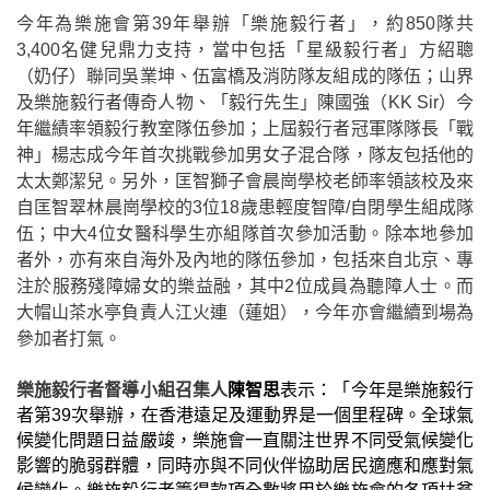
今年為樂施會第
39
年舉辦「樂施毅行者」，約
850
隊共
3,400
名健兒鼎力支持，當中包括「星級毅行者」方紹聰
（奶仔）聯同吳業坤、伍富橋及消防隊友組成的隊伍；山界
及樂施毅行者傳奇人物、「毅行先生」陳國強（
KK Sir
）今
年繼績率領毅行教室隊伍參加；上屆毅行者冠軍隊隊長「戰
神」楊志成今年首次挑戰參加男女子混合隊，隊友包括他的
太太鄭潔兒。另外，匡智獅子會晨崗學校老師率領該校及來
自匡智翠林晨崗學校的
3
位
18
歲患輕度智障
/
自閉學生組成隊
伍；中大
4
位女醫科學生亦組隊首次參加活動。除本地參加
者外，亦有來自海外及內地的隊伍參加，包括來自北京、專
注於服務殘障婦女的樂益融，其中
2
位成員為聽障人士。而
大帽山茶水亭負責人江火連（蓮姐），今年亦會繼續到場為
參加者打氣。
樂施毅行者督導小組召集人
陳智思
表示：「今年是樂施毅行
者第
39
次舉辦，在香港遠足及運動界是一個里程碑。全球氣
候變化問題日益嚴竣，樂施會一直關注世界不同受氣候變化
影響的脆弱群體，同時亦與不同伙伴協助居民適應和應對氣