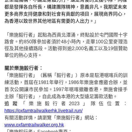
都是發揮各自所長，
構建團隊精神
，意義非凡
。
我期望未來
更多商界支持健康和對社會有貢獻的項目，展現商界同心，
為香港以致世界其他地區有需要的人出力。
」
「樂施毅行者」起點為西貢北潭涌，終點設於屯門國際十字
路會。約
850
隊參加者須於
48
小時內，走畢
100
公里麥理浩
徑及其他接續路段。活動得到逾
2,000
名義工以及
19
個贊助
單位的熱心支持。
關於樂施毅行者：
「樂施毅行者」（舊稱「毅行者」）原本是駐港
啹
喀兵的訓
練活動，首屆在
1981
年舉行，
1986
年樂施會應邀合辦，並
首次公開讓市民參加。
1997
年
啹
喀撤離香港，樂施會接手
主辦「毅行者」，自此成為本港
的大型遠足籌款活動。
追蹤
「樂施毅行者
2023
」隊伍位置：
https://oxfamtrailwalkerhk.livetrail.run/
有關活動詳情，請瀏覽「樂施毅行者」網站：
www.oxfamtrailwalker.org.hk
「樂施毅行者」
Facebook
專頁：