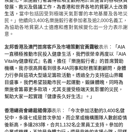
候變化。樂施毅行者籌得款項全數將用於樂施會的各項扶貧
發展、救災及倡議工作，為香港和世界各地的貧窮人士改善
生活，
當中包括因受到極端天氣影響的本地基層及各地災
民。」他續向
3,400
名樂施毅行者參加者及逾
2,000
名義工，
為協助各地貧窮人士適應和應對氣候變化出一分力表示謝
意。
友邦香港及澳門首席客戶及市場策劃官
黃
靄敏
表示
：
「
AIA
一直積極推動市民投入健康生活，我們很榮幸再度以『
AIA
Vitality
健康程式』名義，擔任『樂施毅行者』的首席贊助
機構。我亦很高興看到很多
AIA
同事和財務策劃顧問，身體
力行參與這項大型遠足籌款活動。透過全力支持這山界矚
目盛事，我們希望鼓勵市民一起運動，鍛鍊體魄，同時為
樂施會籌募更多款項，尤其支援受極端天氣影響的災民，
幫助大家一起實踐『健康長久好生活』。
」
香港總商會總裁楊偉添
表示：「
今
次
參加活動的
3,400
名健
兒中，多達七成是首次參加，而企
業
或機構
團隊人數創疫情
後新高，多達
283
隊，合共
1,132
名
企業員
工支
持
。參加的
企業或機構，不論是身體力行，還是背後的支援小隊，同樣