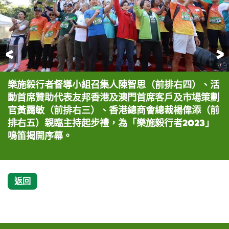
前一頁
樂施毅行者督導小組召集人陳智思（前排右四）、活
由樂施會主辦、「AIA Vitality健康程式」全力支
由樂施會主辦、「AIA Vitality健康程式」全力支
由樂施會主辦、「AIA Vitality健康程式」全力支
「樂施毅行者2023」參加者意志高昂，在陽光燦爛
樂施毅行者督導小組召集人陳智思（左二）與樂施會
「樂施毅行者2023」約有850隊參加，圖為
今年為樂施會第39年舉辦「樂施毅行者」，約850隊
動首席贊助代表友邦香港及澳門首席客戶及市場策劃
持的大型遠足籌款活動「樂施毅行者2023」今天於
持的大型遠足籌款活動「樂施毅行者2023」今天於
持的大型遠足籌款活動「樂施毅行者2023」今天於
的日子出發前行。
總裁曾迦慧（左三）參與「樂施毅行者2023」領袖
Walkermix 團隊。
共3,400名健兒鼎力支持。
官黃靄敏（前排右三）、香港總商會總裁楊偉添（前
西貢北潭涌舉行。
西貢北潭涌舉行。圖為一眾嘉賓主持起步禮。
西貢北潭涌舉行。活動首席贊助代表友邦香港及澳門
行。
排右五）親臨主持起步禮，為「樂施毅行者2023」
首席客戶及市場策劃官黃靄敏，率領一眾友邦同事參
鳴笛揭開序幕。
與。
返回