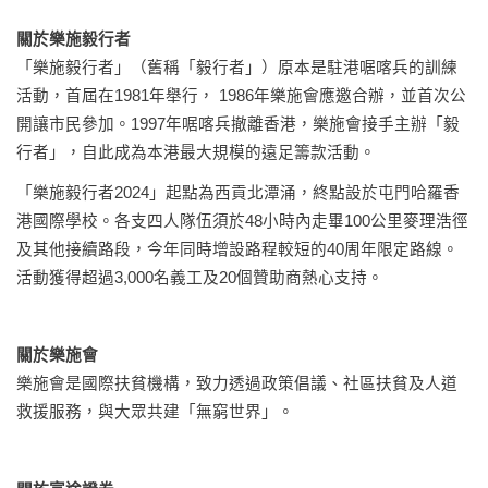
關於樂施毅行者
「樂施毅行者」（舊稱「毅行者」）原本是駐港啹喀兵的訓練
活動，首屆在
1981
年舉行，
1986
年樂施會應邀合辦，並首次公
開讓市民參加。
1997
年啹喀兵撤離香港，樂施會接手主辦「毅
行者」，自此成為本港最大規模的遠足籌款活動。
「樂施毅行者
2024
」起點為西貢北潭涌，終點設於屯門哈羅香
港國際學校。各支四人隊伍須於
48
小時內走畢
100
公里麥理浩徑
及其他接續路段，今年同時增設路程較短的
40
周年限定路線。
活動獲得超過
3,000
名義工及
20
個贊助商熱心支持。
關於樂施會
樂施會是國際扶貧機構，致力透過政策倡議、社區扶貧及人道
救援服務，與大眾共建「無窮世界」。