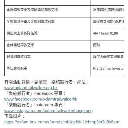
全場籌款亞軍及保險業組籌款冠軍
友邦保險
(
國際
)
有限公
全場籌款季軍及金融組籌款冠軍
富途證券國際
(
香港
)
有
傑出網上籌款隊伍獎
AIA / Team 0190
會計業組籌款冠軍
德勤
教育組籌款冠軍
香港大學畢業同學會
隊伍籌款冠軍
First Sentier Investors
有關活動詳情，請瀏覽「樂施毅行者」網站：
www.oxfamtrailwalker.org.hk
「樂施毅行者」
Facebook
專頁：
www.facebook.com/oxfamtrailwalkerhk
「樂施毅行者」
Instagram
專頁：
www.instagram.com/oxfamtrailwalkerhongkong
下載圖片：
https://oxfam.box.com/s/ormzsjmbljqsfdfe1lchmp3tn3u8o6sm