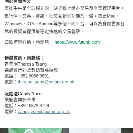
關於富途證券
富途牛牛是全球領先的一站式線上證券交易及財富管理平台，
集行情、交易、資訊、社交互動等功能於一體，覆蓋
Mac
、
Windows
、
iOS
、
Android
等多個不同平台，可以為身處世界各
地的投資者提供最穩定快速的交易體驗。
如欲瞭解詳情，請瀏覽：
https://www.futuhk.com
傳媒查詢，請聯絡：
曾善明
Theresa Tsang
樂施會傳訊及數碼籌募經理
電話：
+852 6056 9691
電郵：
theresa.tsang@oxfam.org.hk
阮銘
澄
Candy Yuen
樂施會傳訊幹事
電話：
+852 6379 3729
電郵：
candy.yuen@oxfam.org.hk