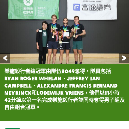
前一頁
樂施毅行者總冠軍由隊伍8049奪得，隊員包括
樂施毅行者女子組冠軍為隊伍8102，隊員包括凌婉
樂施毅行者男女混合組冠軍為隊伍8002，隊員包括
樂施毅行者「40周年限定版」路線方面，隊號4048
富途證券國際(香港)有限公司董事總經理謝志堅頒發
樂施毅行者督導小組召集人陳智思頒發樂施毅行者
樂施毅行者督導小組召集人陳智思致詞。
富途證券國際(香港)有限公司董事總經理謝志堅致
Ryan Roger Whelan、Jeffrey Ian
君、鄧玉娟、邱海容和黃遠靜，她們以17小時59分鐘
Chan Kwok Keung、Chung Sing Hong、
以5小時46分鐘以第一名完成，隊員包括曾福祥、曾
樂施毅行者2024「富途證券全力拼搏大獎」予得獎
2024紀念品予首席贊助富途證券國際(香港)有限公
詞。
Campbell、Alexandre Francis Bernand
衝線成為女子組冠軍。
Lodder Jo和Xie Wen Fei，他們以14小時58分鐘
進傑、陳家強和吳瑋曦。
隊伍。
司董事總經理謝志堅。
Neyrinck和Lodewijk Vriens，他們以11小時
衝線成為男女混合組冠軍。
42分鐘以第一名完成樂施毅行者並同時奪得男子組及
自由組合冠軍。