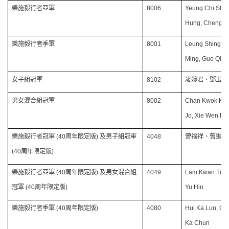
樂施毅行者亞軍
8006
Yeung Chi Shi
Hung, Cheng T
樂施毅行者季軍
8001
Leung Shing Tu
Ming, Guo Qin
女子組冠軍
8102
凌婉君、鄧玉娟
男女混合組冠軍
8002
Chan Kwok Keu
Jo, Xie Wen Fei
樂施毅行者冠軍
(40
周年限定版
)
及男子組冠軍
4048
曾福祥、曾進傑
(40
周年限定版
)
樂施毅行者亞軍
(40
周年限定版
)
及男女混合組
4049
Lam Kwan Ting,
冠軍
(40
周年限定版
)
Yu Hin
樂施毅行者季軍
(40
周年限定版
)
4080
Hui Ka Lun, Ch
Ka Chun