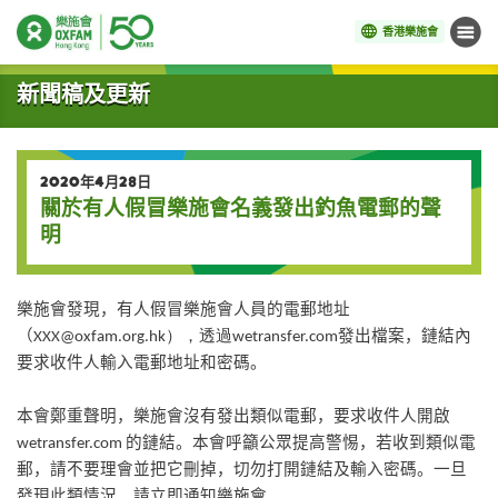
香港樂施會
目錄
開始主要內容
新聞稿及更新
2020年4月28日
關於有人假冒樂施會名義發出釣魚電郵的聲
明
樂施會發現，有人假冒樂施會人員的電郵地址
（
發出檔案，鏈結內
XXX@oxfam.org.hk
），透過wetransfer.com
要求收件人輸入電郵地址和密碼。
本會鄭重聲明，樂施會沒有發出類似電郵，要求收件人開啟
的鏈結。本會呼籲公眾提高警惕，若收到類似電
wetransfer.com
郵，請不要理會並把它刪掉，切勿打開鏈結及輸入密碼。一旦
發現此類情況，請立即通知樂施會。