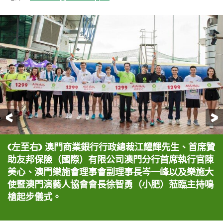
前一頁
(左至右) 澳門商業銀行行政總裁江耀輝先生、首席贊
鳴槍起步儀式後，「樂施競跑旅遊塔」正式開始！
友邦保險(國際)有限公司澳門分行首席執行官陳美心
澳門演藝人協會今年聯同香港演藝人組成兩支隊伍參
(左至右) 四人一隊的「隊際接力競跑」由澳門綜合運
「個人競跑」男子組全塔61層冠軍由蘇為慶奪得，以
「個人競跑」女子組全塔61層冠軍由黃潔梅奪得，以
(左至右) 澳門電訊有限公司企業傳訊助理經理韋旑芯
「樂施競跑旅遊塔」圓滿結束，樂施會代表、一眾嘉
助友邦保險（國際）有限公司澳門分行首席執行官陳
身體力行挑戰隊際接力競跑，與同事組成競跑隊伍A
加「隊際接力競跑」。
動協會以7分15秒跑畢全程，勇奪冠軍。
7分04秒完成賽事，並破大會紀錄。
11分03秒完成賽事。
聯同樂施會籌募總監張岩頒發眾籌大獎第一名予得獎
賓及各得獎者一同合照。
美心、澳門樂施會理事會副理事長岑一峰以及樂施大
Team。圖為她登上61樓終點衝線一刻。
者。
使暨澳門演藝人協會會長徐智勇（小肥）蒞臨主持鳴
槍起步儀式。