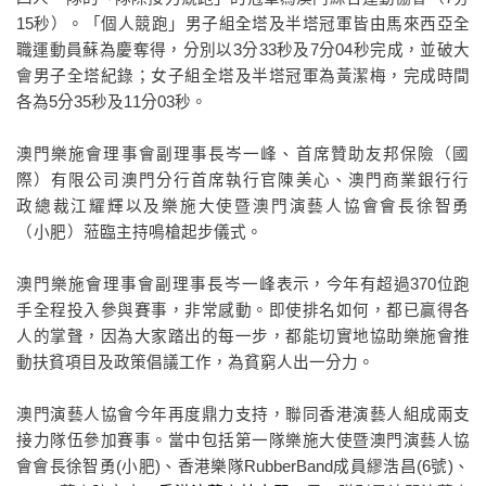
15
秒）。「個人競跑」男子組全塔及半塔冠軍皆由馬來西亞全
職運動員蘇為慶奪得，分別以
3
分
33
秒及
7
分
04
秒完成，
並破大
會
男子全塔
紀錄
；女子組全塔及半塔冠軍為黃潔梅，完成時間
各為
5
分
35
秒及
11
分
03
秒。
澳門樂施會理事會副理事長岑一峰、首席贊助友邦保險（國
際）有限公司澳門分行首席執行官陳美心、
澳門商業銀行行
政總裁江耀輝以及
樂施大使暨澳門演藝人協會會長徐智勇
（小肥）
蒞臨主持鳴槍起步儀式。
澳門樂施會理事會副理事長岑一峰
表示，
今年有超過
370
位跑
手全程投入參與賽事，非常感動。即使排名如何，都已
贏得各
人的掌聲，因為大家踏出的每一步，都能切實地協助樂施會推
動扶貧項目及政策倡議工作，為貧窮人出一分力。
澳門演藝人協會今年再度鼎力支持，聯同香港演藝人組成兩支
接力隊伍參加賽事。當中包括
第一隊樂施大使暨澳門演藝人協
會會長徐智勇
(小肥)、香港樂隊RubberBand成員繆浩昌(6號)、