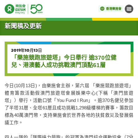
香港樂施會
目錄
開始主要內容
新聞稿及更新
2019年10月13日
「樂施競跑旅遊塔」今日舉行 逾370位健
兒、港澳藝人成功挑戰澳門頂點61層
今日
(10月13日)，由樂施會主辦，第六屆 「樂施競跑旅遊塔」
體育籌款活動假澳門旅遊塔會展娛樂中心(下稱「澳門旅遊
塔」）舉行，活動口號「You Fund I Run」。逾370名健兒參加
了半塔31層、全塔61層且成功挑戰1,298級樓梯的賽事，籌款目
標為40萬澳門幣，支持樂施會於世界各地的扶貧救災及發展倡
議工作。
四人一隊的「隊際接力競跑」的冠軍為澳門綜合運動協會（
7
分