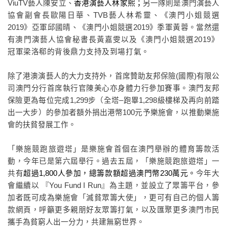
ViuTV藝人陳安立、
香港演藝人林家熙；
另一隊則是澳
門演藝人
協會副會長歐陽日華、
TVB藝人林希靈、《澳門小姐競選
2019》亞軍邱國晴、《澳門小姐競選2019》季軍黃蓉。當然還
有
澳門演藝人協會秘書長黃嘉雯以及《澳門小姐競選
2019》
冠軍梁洛郗的背後鼎力支持及到場打氣。
除了港澳演藝人的大力支持外，首席贊助友邦保險
(國際)有限公
司澳門分行首席執行官陳美心亦身體力行參加賽事。澳門友邦
保險更為每位完成1,299步（全塔–跑畢1,298級樓梯及再向前踏
出一大步）的參加者額外捐出港幣100元予樂施會，以推動樂施
會的扶貧發展工作。
「樂施競跑旅遊塔」是樂施會首個在澳門舉辦的體育籌款活
動，今年已是第六屆舉行。過去五屆，「樂施競跑旅遊塔」一
共有
超過
1,800人參加，總籌款額超過澳門幣230萬元。
今年大
會繼續以 『
You Fund I Run』為主題，並設立了眾籌平台，參
加者既可成為樂施會「滅貧眾籌大使」，更可有自己的個人籌
款網頁，呼籲更多親朋好友眾籌打氣，以及匯聚更多澳門市民
攜手為貧窮人出一分力，共建無窮世界。