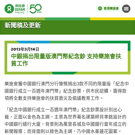
香港樂施會
目錄
開始主要內容
新聞稿及更新
2013年3月14日
中銀捐出限量版澳門幣紀念鈔 支持樂施會扶
貧工作
樂施會獲中國銀行澳門分行慷慨捐出3款不同的限量版「紀念中
國銀行成立一百週年澳門幣」紀念鈔票，供市民認購，籌得款
項將全數支持樂施會的扶貧救災及倡議教育工作。
「紀念中國銀行成立一百週年澳門幣」紀念鈔票設計別出心
裁，正面以金色為主調，主景為世界著名建築師貝聿銘設計的
中國銀行總行大廈，背景則為萬里長城及中國銀行當年成立的
新聞報導；而背面則以綠色為主調，乃中國水墨蓮花圖案。