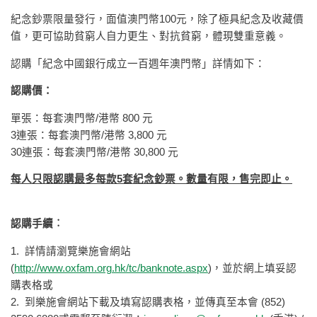
紀念鈔票限量發行，面值澳門幣100元，除了極具紀念及收藏價
值，更可協助貧窮人自力更生、對抗貧窮，體現雙重意義。
認購「紀念中國銀行成立一百週年澳門幣」詳情如下：
認購價：
單張：每套澳門幣/港幣 800 元
3連張：每套澳門幣/港幣 3,800 元
30連張：每套澳門幣/港幣 30,800 元
每人只限認購最多每款5套紀念鈔票。數量有限，售完即止。
認購手續︰
1. 詳情請瀏覽樂施會網站
(
http://www.oxfam.org.hk/tc/banknote.aspx
)，並於網上填妥認
購表格或
2. 到樂施會網站下載及填寫認購表格，並傳真至本會 (852)