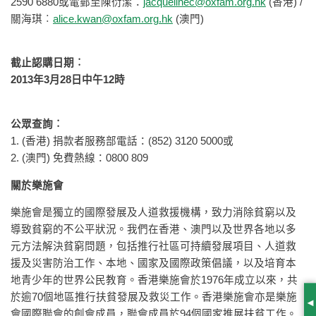
2590 6880或電郵至陳衍潔：
jacquelinec@oxfam.org.hk
(香港) /
關海琪︰
alice.kwan@oxfam.org.hk
(澳門)
截止認購日期︰
2013
年3月28日中午12時
公眾查詢︰
1. (香港) 捐款者服務部電話：(852) 3120 5000或
2. (澳門) 免費熱線：0800 809
關於樂施會
樂施會是獨立的國際發展及人道救援機構，致力消除貧窮以及
導致貧窮的不公平狀況。我們在香港、澳門以及世界各地以多
元方法解決貧窮問題，包括推行社區可持續發展項目、人道救
援及災害防治工作、本地、國家及國際政策倡議，以及培育本
地青少年的世界公民教育。香港樂施會於1976年成立以來，共
於逾70個地區推行扶貧發展及救災工作。香港樂施會亦是樂施
S
會國際聯會的創會成員，聯會成員於94個國家推展扶貧工作。