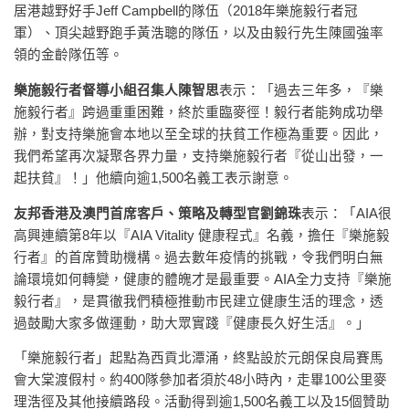
居港越野好手Jeff Campbell的隊伍（2018年樂施毅行者冠
軍）、頂尖越野跑手黃浩聰的隊伍，以及由毅行先生陳國強率
領的金齡隊伍等。
樂施毅行者督導小組召集人陳智思
表示：「過去三年多，『樂
施毅行者』跨過重重困難，終於重臨麥徑！毅行者能夠成功舉
辦，對支持樂施會本地以至全球的扶貧工作極為重要。因此，
我們希望再次凝聚各界力量，支持樂施毅行者『從山出發，一
起扶貧』！」他續向逾1,500名義工表示謝意。
友邦香港及澳門首席客戶、策略及轉型官劉錦珠
表示：「AIA很
高興連續第8年以『AIA Vitality 健康程式』名義，擔任『樂施毅
行者』的首席贊助機構。過去數年疫情的挑戰，令我們明白無
論環境如何轉變，健康的體魄才是最重要。AIA全力支持『樂施
毅行者』，是貫徹我們積極推動市民建立健康生活的理念，透
過鼓勵大家多做運動，助大眾實踐『健康長久好生活』。」
「樂施毅行者」起點為西貢北潭涌，終點設於元朗保良局賽馬
會大棠渡假村。約400隊參加者須於48小時內，走畢100公里麥
理浩徑及其他接續路段。活動得到逾1,500名義工以及15個贊助