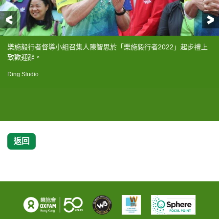
前一頁
樂施毅行者督導小組召集人陳智思於「樂施毅行者2022」起步禮上
財政司副司長黃偉綸於「樂施毅行者2022」起步禮上為參加者打
活動首席贊助代表友邦香港及澳門首席客戶、策略及轉型官劉錦珠
「樂施毅行者2022」約1,600位參加者今早於西貢北潭涌起步，他們
「樂施毅行者2022」今早起步，（左至右）樂施毅行者督導小組召
致歡迎辭。
氣。
在「樂施毅行者2022」起步禮上致辭。
將於48小時內橫越100公里麥理浩徑及其他接續路段。
集人陳智思、財政司副司長黃偉綸、活動首席贊助代表友邦香港及
澳門首席客戶、策略及轉型官劉錦珠，以及大帽山茶水亭負責人江
Ding Studio
Ding Studio
Ding Studio
Tony Leung
火連（蓮姐）、樂施會董事會主席張玉堂、樂施會總裁曾迦慧親臨
活動起點西貢北潭涌主持起步禮，為參加者打氣，並一起主持鳴笛
儀式。
返回