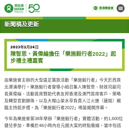
香港樂施會
目錄
開始主要內容
新聞稿及更新
2023年2月24日
陳智思、黃偉綸擔任「樂施毅行者2022」起
步禮主禮嘉賓
由樂施會主辦的大型遠足籌款活動「樂施毅行者」今天於西貢
北潭涌舉行。樂施毅行者督導小組召集人陳智思、財政司副司
長黃偉綸、活動首席贊助代表友邦香港及澳門首席客戶、策略
及轉型官劉錦珠，以及大帽山茶水亭負責人江火連（蓮姐）親
臨主持起步禮，為「樂施毅行者2022」鳴笛揭開序幕。
今年為樂施會第38年舉辦「樂施毅行者」實體活動，約1,600位
健兒參加，準備於48小時內在元朗大棠的終點衝線，當中包括