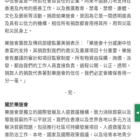
中信泰富是一所對社會負責任的企業，向來不遺餘力地支持在
香港及內地的慈善工作，以及推廣教育、禁毒、禁煙、康體、
文化及藝術等活動。捐款給樂施會，是因為它是一間透明度高
及具有公信力的機構，相信所有捐款都會用得其所，用到災區
和災民身上。
樂施會籌款及傳訊部總監蕭美娟表示：「樂施會十分感謝中信
泰富的支持，其捐款對我們的救災及重建項目十分重要。樂施
會有嚴謹的審計和項目監察制度，所有物資由採購、詢價、派
發，都由我們的工作人員直接負責，過程公開、公正、透明。
捐款人的捐款代表著對樂施會的信任，我們必定會確保善用一
分一毫。」
- 完 -
關於樂施會
樂施會是獨立的國際發展及人道救援機構，致力消除貧窮以及
S
導致貧窮的不公平狀況。我們在香港以及世界各地以多元方法
解決貧窮問題，包括推行社區可持續發展項目、人道救援及災
害防治工作、本地、國家及國際政策倡議，以及培育本地青少