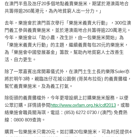
在澳門半島及氹仔20多個地點義賣樂施米，期望於港澳兩地合
共籌得逾260萬港元，為內地貧窮人出一分力。」
去年，樂施會於澳門首次舉行「樂施米義賣大行動」，300位澳
門義工參與義賣樂施米，並於港澳兩地合共籌得逾220萬港元。
今年，樂施會以「助小農，改生計，由一包樂施米開始」為
「樂施米義賣大行動」的主題，繼續義賣每包20元的樂施米，
為「樂施會中國發展基金」籌款，幫助內地貧窮人士改善生
活、自力更生。
除了一眾嘉賓出席開幕儀式外，在澳門土生土長的樂隊Soler亦
將於明午3時，親臨氹仔花城公園側 (哥英布拉街) 的義賣攤檔，
幫忙義賣樂施米，及為義工打氣。
除街頭的義賣攤檔外，今年更增設網上訂購樂施米服務，以便
公眾訂購。詳情請參閱
http://www.oxfam.org.hk/cdf2013
，或聯
絡樂施會職員關海琪，電話：(853) 6272 0730 / (澳門) 免費熱
線：0800 809查詢。
購買一包樂施米只需20元。如訂購20包樂施米，可為村民提供4