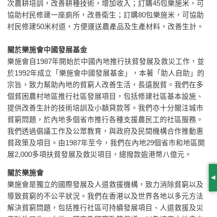
次農耕培訓，改善耕種技術，增加收入；訂購45包樂施米，可
協助村民修建一座廁所，改善衛生；訂購80包樂施米，可協助
村民修建50米村道，方便運送農產品及生產材料，改善生計。
關於樂施會中國發展基金
樂施會自1987年開始於中國內地推行扶貧發展及救災工作，並
於1992年成立「樂施會中國發展基金」，本著「助人自助」的
宗旨，致力幫助內地的貧窮人改善生活，長遠脫貧。我們在多
個貧困農村地區推行社區發展項目，包括修建社區基本設施、
提供改善生計的技術培訓及小額貸款等。我們亦十分關注城市
貧窮問題，於內地多個省市推行各種支援農民工的社區服務。
我們透過倡議工作及公眾教育，與政府及民間機構合作推動惠
貧政策及項目。由1987年至今，我們在內地29個省市和地區開
展2,000多項扶貧發展及救災項目，總撥款逾港幣八億元。
關於樂施會
S
樂施會是獨立的國際發展及人道救援機構，致力消除貧窮以及
導致貧窮的不公平狀況。我們在香港以及世界各地以多元方法
解決貧窮問題，包括推行社區可持續發展項目、人道救援及災