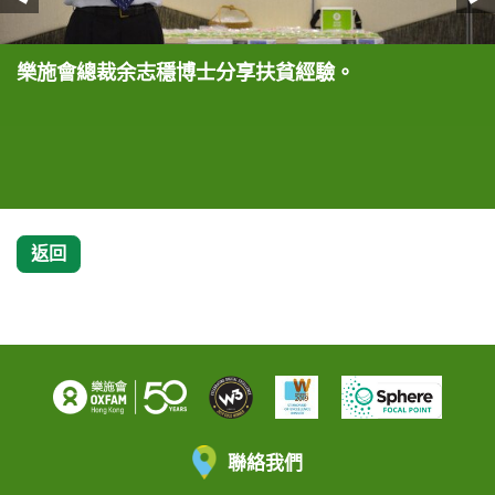
樂施會總裁余志穩博士分享扶貧經驗。
樂施會–澳門分會顧問岑一峰先生(左一)、樂施會總
樂施會–澳門分會顧問岑一峰先生(左四)、樂施會總
樂施會–澳門分會顧問岑一峰先生(左四)、樂施會總
(由左至右) 樂施會籌款及傳訊總監蕭美娟女士、樂施
樂施會義工幫忙義賣樂施米。
裁余志穩博士(左三)與嘉賓們一同剪綵，寓意「樂施
裁余志穩博士(左六)、樂施會籌款及傳訊總監蕭美娟
裁余志穩博士(左六)、樂施會籌款及傳訊總監蕭美娟
會總裁余志穩博士以及樂施會–澳門分會顧問岑一峰
米義賣大行動」正式開鑼。
女士(左一)與手持紀念狀的嘉賓們合照，以答謝嘉賓
女士(左一)與嘉賓們手持樂施米包合照。
先生一起拿樂施米包合照。
們的鼎力支持。
返回
聯絡我們