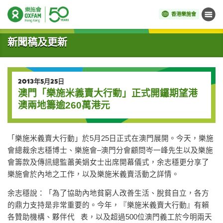
香港樂施會
目錄
開始主要內容
新聞稿及更新
2013年5月25日
澳門「樂施米義賣大行動」正式開鑼期望港
澳兩地籌逾260萬港元
「樂施米義賣大行動」於5月25日正式在澳門展開。今天，樂施
會總裁余志穩博士、樂施會–澳門分會顧問岑一峰先生以及樂施
會籌款及傳訊總監蕭美娟女士出席開幕儀式，余志穩更分享了
樂施會於內地之工作，以及樂施米義賣活動之詳情。
余志穩說：「為了協助內地貧窮人改善生活、脫貧自立，各方
的鼎力支持是非常重要的。今年，『樂施米義賣大行動』有賴
各贊助機構、夥伴代 表，以及超過500位澳門義工於今明兩天