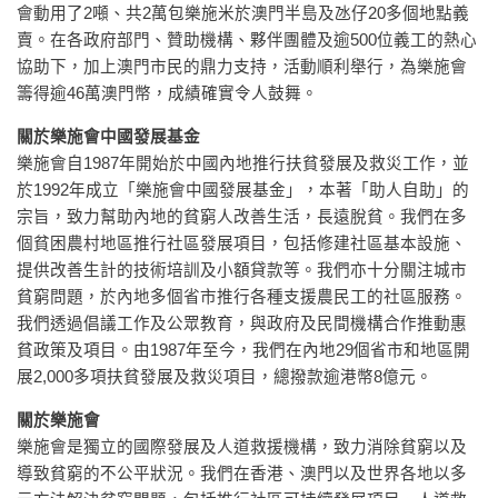
會動用了2噸、共2萬包樂施米於澳門半島及氹仔20多個地點義
賣。在各政府部門、贊助機構、夥伴團體及逾500位義工的熱心
協助下，加上澳門市民的鼎力支持，活動順利舉行，為樂施會
籌得逾46萬澳門幣，成績確實令人鼓舞。
關於樂施會中國發展基金
樂施會自1987年開始於中國內地推行扶貧發展及救災工作，並
於1992年成立「樂施會中國發展基金」，本著「助人自助」的
宗旨，致力幫助內地的貧窮人改善生活，長遠脫貧。我們在多
個貧困農村地區推行社區發展項目，包括修建社區基本設施、
提供改善生計的技術培訓及小額貸款等。我們亦十分關注城市
貧窮問題，於內地多個省市推行各種支援農民工的社區服務。
我們透過倡議工作及公眾教育，與政府及民間機構合作推動惠
貧政策及項目。由1987年至今，我們在內地29個省市和地區開
展2,000多項扶貧發展及救災項目，總撥款逾港幣8億元。
關於樂施會
樂施會是獨立的國際發展及人道救援機構，致力消除貧窮以及
導致貧窮的不公平狀況。我們在香港、澳門以及世界各地以多