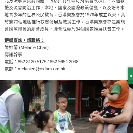
元方法解決貧窮問題，包括推行社區可持續發展項目、人道救
援及災害防治工作、本地、國家及國際政策倡議，以及培育本
地青少年的世界公民教育。香港樂施會於1976年成立以來，共
於逾70個地區推行扶貧發展及救災工作。香港樂施會亦是樂施
會國際聯會的創會成員，聯會成員於94個國家推展扶貧工作。
傳媒查詢，請聯絡：
陳妙蘭 (Melanie Chan)
傳訊幹事
電話：852 3120 5175 / 852 9654 2048
電郵：
melaniec@oxfam.org.hk
S