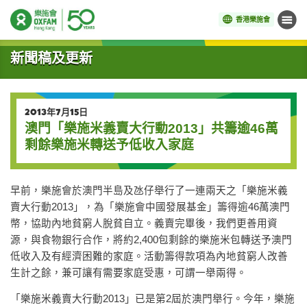
香港樂施會
目錄
開始主要內容
新聞稿及更新
2013年7月15日
澳門「樂施米義賣大行動2013」共籌逾46萬
剩餘樂施米轉送予低收入家庭
早前，樂施會於澳門半島及氹仔舉行了一連兩天之「樂施米義
賣大行動2013」，為「樂施會中國發展基金」籌得逾46萬澳門
幣，協助內地貧窮人脫貧自立。義賣完畢後，我們更善用資
源，與食物銀行合作，將約2,400包剩餘的樂施米包轉送予澳門
低收入及有經濟困難的家庭。活動籌得款項為內地貧窮人改善
生計之餘，兼可讓有需要家庭受惠，可謂一舉兩得。
「樂施米義賣大行動2013」已是第2屆於澳門舉行。今年，樂施