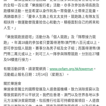
的全程一百公里「樂施毅行者」活動，亦多次參加各項長跑及
跑樓梯活動，他並希望以身作則為一眾傷健人士帶來正能量。
馮錦雄表示：「慶幸人生路上有太太支持，競跑路上有隊友互
相扶持，做運動替我重拾信心和動力，積極面對自己的將來和
人生。」
「樂施競跑旅遊塔」活動分為「個人競跑」及「隊際接力競
跑」。年滿18歲的參加者只要籌得港幣/澳門幣八百元或以上，
即可參加個人競跑，賽事分為男子組及女子組；而籌得港幣/澳
門幣二萬元或以上，則可三人一隊參與隊際競跑，分別在27樓
及54樓進行接力。
有關活動詳情，請瀏覽網頁：
www.oxfam.org.hk/towerrun
。
活動截止報名日期：2月14日（星期五）。
關於樂施會
樂施會是獨立的國際發展及人道救援機構，致力消除貧窮以及
導致貧窮的不公平狀況。我們在香港、澳門以及世界各地以多
元方法解決貧窮問題，包括推行社區可持續發展項目、人道救