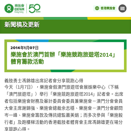
香港樂施會
目錄
開始主要內容
新聞稿及更新
2014年1月07日
樂施會於澳門首辦「樂施競跑旅遊塔2014」
體育籌款活動
義肢勇士馮錦雄出席記者會分享競跑心得
今天（1月7日），樂施會假澳門旅遊塔會展娛樂中心（下稱
「澳門旅遊塔」）舉行「樂施競跑旅遊塔2014」記者會。出席
者包括樂施會財務及審計委員會委員兼樂施會－澳門分會會員
大會主席謝錦強、樂施會總裁余志穩、樂施會－澳門分會顧問
岑一峰、樂施會籌款及傳訊總監蕭美娟；而多次參與「樂施毅
行者」及跑樓梯活動的香港截肢者體育會主席馮錦雄更在場分
享競跑心得。