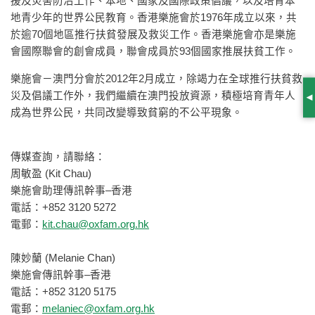
援及災害防治工作、本地、國家及國際政策倡議，以及培育本
地青少年的世界公民教育。香港樂施會於1976年成立以來，共
於逾70個地區推行扶貧發展及救災工作。香港樂施會亦是樂施
會國際聯會的創會成員，聯會成員於93個國家推展扶貧工作。
樂施會－澳門分會於2012年2月成立，除竭力在全球推行扶貧救
災及倡議工作外，我們繼續在澳門投放資源，積極培育青年人
S
成為世界公民，共同改變導致貧窮的不公平現象。
傳媒查詢，請聯絡：
周敏盈 (Kit Chau)
樂施會助理傳訊幹事–香港
電話：+852 3120 5272
電郵：
kit.chau@oxfam.org.hk
陳妙蘭 (Melanie Chan)
樂施會傳訊幹事–香港
電話：+852 3120 5175
電郵：
melaniec@oxfam.org.hk