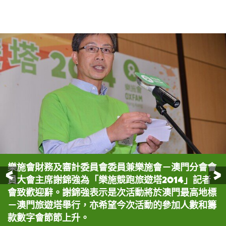
樂施會財務及審計委員會委員兼樂施會－澳門分會會
香港截肢者體育會主席馮錦雄分享多次參加長跑及跑
樂施會及到場嘉賓主持啟動儀式，一同踏上樓梯級，
樂施會及到場嘉賓主持啟動儀式，一同踏上樓梯級，
前一頁
員大會主席謝錦強為「樂施競跑旅遊塔2014」記者
樓梯活動的經驗，希望以身作則為一眾傷健人士帶來
象徵「樂施競跑旅遊塔2014」正式揭幕：（左至
象徵「樂施競跑旅遊塔2014」正式揭幕：（左至
會致歡迎辭。謝錦強表示是次活動將於澳門最高地標
正能量，亦多謝馮太在人生及長跑路上的支持。
右）樂施會－澳門分會顧問岑一峰、香港截肢者體育
右）樂施會－澳門分會顧問岑一峰、香港截肢者體育
－澳門旅遊塔舉行，亦希望今次活動的參加人數和籌
會主席馮錦雄及太太、信德旅遊有限公司總經理黃君
會主席馮錦雄及太太、信德旅遊有限公司總經理黃君
款數字會節節上升。
雅、樂施會總裁余志穩、樂施會財務及審計委員會委
雅、樂施會總裁余志穩、樂施會財務及審計委員會委