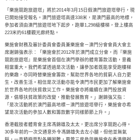
「樂施競跑旅遊塔」將於2014年3月15日假澳門旅遊塔舉行，現
已開始接受報名。澳門旅遊塔高達338米，是澳門最高的地標，
參加者須由澳門旅遊塔地下起步，跑畢1,298級樓梯，登上樓高
223米的61樓觀光廊終點。
樂施會財務及審計委員會委員兼樂施會－澳門分會會員大會主
席謝錦強表示：「樂施會於2012年於澳門成立分會，而『樂施
競跑旅遊塔』是樂施會首個在澳門舉辦的體育籌款活動，意義
相當重大。我們希望透過是次活動，讓參加者既能享受跑樓梯
的樂趣，亦同時替樂施會籌款，幫助世界各地的貧窮人自力更
生，改善生活。相信是次活動亦能令澳門市民更加了解樂施會
於世界各地的扶貧救災工作。樂施會亦將繼續在澳門投放資
源，倡導扶貧政策的改變，推動發展教育。」謝錦強又指：
「是次活動將於澳門最高地標－澳門旅遊塔舉行，樂施會亦希
望是次活動的參加人數和籌款數字同樣節節上升。」
香港截肢者體育會主席馮錦雄及太太，更出席分享競跑心得。
30多年前的一次交通意外令馮錦雄失去左小腿，但他並無氣
餒，一直積極面對各種困難，更曾三度參與樂施會在香港舉辦