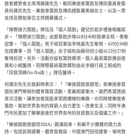
肢者體育會主席馮錦雄先生，聯同樂施會籌款及傳訊委員會委
員何建宗先生、樂施會籌款及傳訊總監蕭美娟女士，以及一眾
支持及贊助單位主持開幕儀式。
「隊際接力競跑」隊伍及「個人競跑」健兒於起步禮後相繼起
步。「隊際接力競跑」由愛華跑步隊以8分40秒跑畢全程，勇奪
冠軍。「個人競跑」男子組冠軍由李椅嘉先生奪得，以9分34秒
完成賽事，而「個人競跑」女子組則由蘇欣欣小姐以13分27秒
奪得后冠。另外，活動亦設有籌款獎項，個人最高籌款獎由張
異和小姐獲得，而隊際最高籌款獎則由永亨銀行員工組成的
「同登頂峰Go Go高！」隊伍獲得。
何建宗先生在致辭時表示：「『樂施競跑旅遊塔』是樂施會首
個在澳門舉辦的體育籌款活動，意義相當重大。我們希望透過
是次活動，讓參加者既能享受跑樓梯的樂趣，亦同時替樂施會
籌款，幫助世界各地的貧窮人自力更生，改善生活；同時令澳
門市民更加了解樂施會於世界各地的扶貧救災及倡議工作。」
「樂施競跑旅遊塔2014」圓滿結束，有賴不少團體的鼎力支
持，包括民政總署、體育發展局、中國澳門田徑總會、場地贊