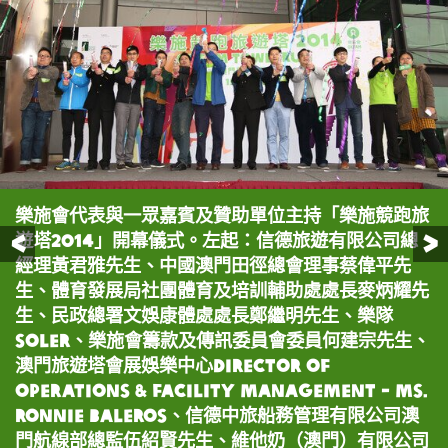
樂施會代表與一眾嘉賓及贊助單位主持「樂施競跑旅
三人一隊的「隊際接力競跑」健兒在27樓及54樓進
健兒在61樓終點衝線一刻。
嘉賓Soler在台上訪問各組別冠軍得獎者，請他們分
「隊際接力競跑」由愛華跑步隊（左二至四）以8分
「個人競跑」男子組冠軍由李椅嘉先生（中）奪得，
「個人競跑」女子組由蘇欣欣小姐（中）以13分27秒
前一頁
遊塔2014」開幕儀式。左起：信德旅遊有限公司總
行接力。
享心得。
40秒跑畢全程，勇奪冠軍。
以9分34秒完成賽事。
奪得后冠，她更在台上分享自己已成為了十多年的
經理黃君雅先生、中國澳門田徑總會理事蔡偉平先
「樂施之友」。
生、體育發展局社團體育及培訓輔助處處長麥炳耀先
生、民政總署文娛康體處處長鄭繼明先生、樂隊
Soler、樂施會籌款及傳訊委員會委員何建宗先生、
澳門旅遊塔會展娛樂中心Director of
Operations & Facility Management - Ms.
Ronnie Baleros、信德中旅船務管理有限公司澳
門航線部總監伍紹賢先生、維他奶（澳門）有限公司