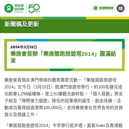
香港樂施會
目錄
開始主要內容
新聞稿及更新
2014年3月15日
樂施會首辦「樂施競跑旅遊塔2014」圓滿結
束
樂施會首個在澳門舉辦的體育籌款活動－「樂施競跑旅遊塔
2014」於今日（3月15日）假澳門旅遊塔舉行。約100名健兒成
功跑畢1,298級樓梯，登上61樓觀光廊終點。「個人競跑」男女
子組及「隊際接力競跑」隊伍的冠軍順利誕生，創出佳績。活
動成功籌得超過港幣100,000元，支持樂施會在世界各地的扶貧
救災及倡議工作。
「樂施競跑旅遊塔2014」今早舉行起步禮，嘉賓Soler及香港截