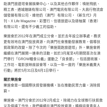
助澳門旅遊塔會展娛樂中心，以及其他合作夥伴：噴射飛航、
精工表 - 通城鐘錶有限公司、澳門電訊有限公司、大昌行物流倉
儲發展有限公司、維他奶（澳門）有限公司，《新生代》月
刊、X Life Magazine、彩豐行、信德旅遊以及碌柚葉（香港）
有限公司，還有不少義工的協助。
樂施會於2012年在澳門成立分會，並於去年設立辦事處，務求
更有效地在澳門投放資源，向澳門社會推動發展教育，倡導扶
貧政策的改變。除了今次的「樂施競跑旅遊塔」外，樂施會將
繼續在澳門展開一連串的活動，如於3月尾至4月期間首次在澳
門舉行「GROW糧食公義」運動之「良食節」，包括藝術展、
工作坊、電影放映座談會等，以及一年一度的「樂施米義賣大
行動」將於5月31日及6月1日舉行。
關於樂施會
樂施會是一個國際扶貧發展機構，旨在推動民眾力量，消除貧
窮。
樂施會－澳門分會於2012年2月成立，除竭力在全球推行扶貧救
災及倡議工作外，我們繼續在澳門投放資源，積極培育青年人