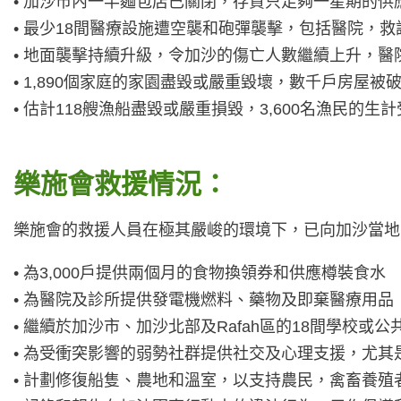
• 加沙市內一半麵包店已關閉，存貨只足夠一星期的供
• 最少18間醫療設施遭空襲和砲彈襲擊，包括醫院，
• 地面襲擊持續升級，令加沙的傷亡人數繼續上升，醫
• 1,890個家庭的家園盡毀或嚴重毀壞，數千戶房屋被
• 估計118艘漁船盡毀或嚴重損毀，3,600名漁民的
樂施會救援情況：
樂施會的救援人員在極其嚴峻的環境下，已向加沙當地的
• 為3,000戶提供兩個月的食物換領券和供應樽裝食水
• 為醫院及診所提供發電機燃料、藥物及即棄醫療用品
• 繼續於加沙市、加沙北部及Rafah區的18間學
• 為受衝突影響的弱勢社群提供社交及心理支援，尤其
• 計劃修復船隻、農地和溫室，以支持農民，禽畜養殖