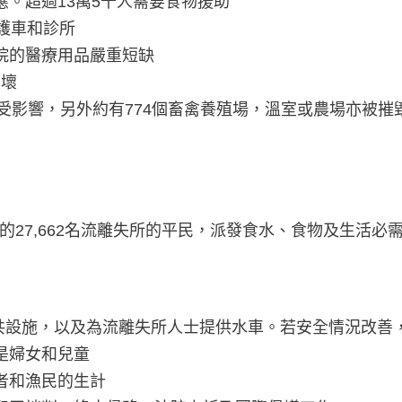
應。超過13萬5千人需要食物援助
救護車和診所
院的醫療用品嚴重短缺
破壞
生計受影響，另外約有774個畜禽養殖場，溫室或農場亦被摧
27,662名流離失所的平民，派發食水、食物及生活必
校或公共設施，以及為流離失所人士提供水車。若安全情況改
是婦女和兒童
者和漁民的生計