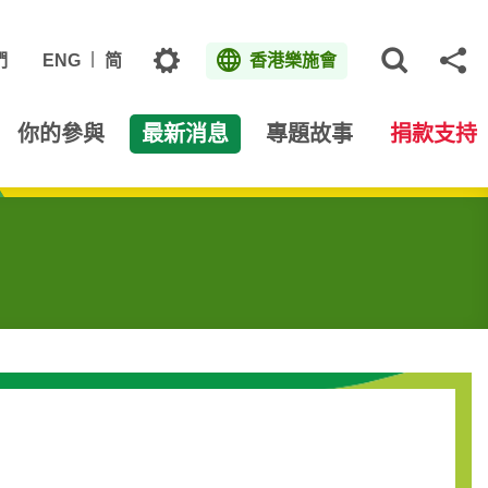
主題
們
ENG
简
香港樂施會
打開網
分
你的參與
最新消息
專題故事
捐款支持