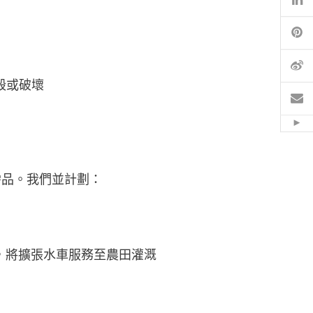
Pi
微
毀或破壞
電
Hid
需品。我們並計劃：
善，將擴張水車服務至農田灌溉