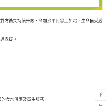
來雙方衝突持續升級，令加沙平民雪上加霜，生命備受威
人道救援。
Fa
限的食水供應及衛生服務
Li