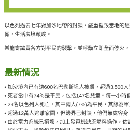
以色列過去七年對加沙地帶的封鎖，嚴重摧毀當地的經
脅，生活處境嚴峻。
樂施會譴責各方對平民的襲擊，並呼籲立即全面停火，
最新情況
• 加沙境內已有逾600名巴勒斯坦人被殺，超過3,500
• 死者當中有74％是平民，包括147名兒童。每一小
• 29名以色列人死亡，其中兩人(7%)為平民，其餘為軍
• 超過12萬人逃離家園，但邊界已封鎖，他們無處容
• 由於電力系統已損壞，加上發電機缺乏燃料操作，估