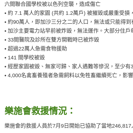
六間聯合國學校被以色列空襲，造成傷亡
• 約 7.1 萬人的家園 (共約 1.2萬戶) 被摧毀或嚴重受
• 約90萬人，即加沙三分之二的人口，無法或只能得
• 加沙主要電力站早前被炸毀，無法運作。大部分住戶每
• 33間醫院及診所在雙方開戰時已被炸毀
• 超過22萬人急需食物援助
• 141 間學校被毀
• 經歷家園被毀、無家可歸、家人遇難等慘況，至少有3
• 4,000名禽畜養殖者急需飼料以免牲畜繼續死亡，影
樂施會救援情況：
樂施會的救援人員於7月9日開始已協助了當地246,81