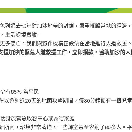
色列過去七年對加沙地帶的封鎖，嚴重摧毀當地的經濟
，生活處境嚴峻。
更多傷亡。我們與夥伴機構正設法在當地進行人道救援
以支援加沙的緊急人道救援工作。立即捐款，協助加沙的人
少有85% 為平民
傷。在以色列近20天的地面攻擊期間，每80分鐘便有一個兒
，現棲身於緊急收容中心或寄宿家庭
避難所內，環境非常擠迫，一些課室甚至容納了80多人。平日