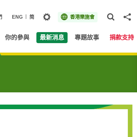
主題
們
ENG
简
香港樂施會
打開網
分
你的參與
最新消息
專題故事
捐款支持