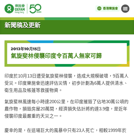
香港樂施會
目錄
開始主要內容
新聞稿及更新
2013年10月15日
氣旋斐林侵襲印度令百萬人無家可歸
印度於10月13日遭受氣旋斐林侵襲，造成大規模破壞，9百萬人
受災。印度樂施會迅速評估災情，初歩計劃為6萬人提供清水、
衛生用品及帳蓬等救援物資。
氣旋斐林風速每小時達200公里，在印度摧毀了佔地30萬公頃的
農作物，損毀房屋20萬間，經濟損失估計將約達3.9億，是近年
侵襲印度最嚴重的天災之一。
慶幸的是，在這場巨大的風暴中只有23人死亡，相較1999年於