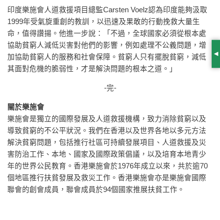
印度樂施會人道救援項目總監Carsten Voelz認為印度能夠汲取
1999年受氣旋重創的教訓，以迅速及果敢的行動挽救大量生
命，值得讚揚。他進一步說：「不過，全球國家必須從根本處
協助貧窮人減低災害對他們的影響，例如處理不公義問題，增
加協助貧窮人的服務和社會保障。貧窮人只有擺脫貧窮，減低
S
其面對危機的脆弱性，才是解決問題的根本之道。」
-完-
關於樂施會
樂施會是獨立的國際發展及人道救援機構，致力消除貧窮以及
導致貧窮的不公平狀況。我們在香港以及世界各地以多元方法
解決貧窮問題，包括推行社區可持續發展項目、人道救援及災
害防治工作、本地、國家及國際政策倡議，以及培育本地青少
年的世界公民教育。香港樂施會於1976年成立以來，共於逾70
個地區推行扶貧發展及救災工作。香港樂施會亦是樂施會國際
聯會的創會成員，聯會成員於94個國家推展扶貧工作。