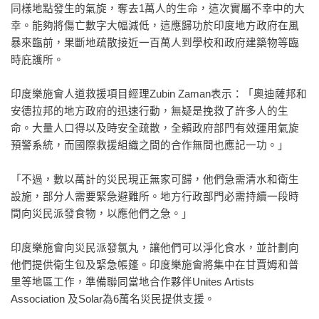
同樣地點發生的氣旋，奪去1萬人的生命，這次實屬不幸中的大
幸。能夠將傷亡數字大幅減低，這應歸功於印度地方政府在風
暴來臨前，果斷地疏散接近一百萬人到學校和政府建築物等臨
時庇護所。
印度樂施會人道救援項目經理Zubin Zaman表示：「奧迪薩邦和
安德拉邦的地方政府的迅速行動，無疑是挽救了許多人的生
命。大量人口得以及時安全疏散，全賴政府部門有效運用氣旋
預警系統，而國際救援組織之間的合作無間也應記一功。」
「不過，數以萬計的災民現正無家可歸，他們急需清水和衛生
設施，部分人需要緊急避難所。地方行政部門必需持續一段時
間向災民派發食物，以應他們之急。」
印度樂施會向災民派發氯丸，讓他們可以淨化食水，並計劃向
他們提供衛生包及緊急帳篷。印度樂施會將集中在甘賈姆和普
里等地區工作，準備聯同當地合作夥伴Unites Artists
Association 及Solar為6萬名災民提供支援。