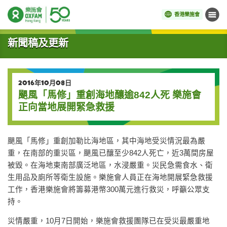
香港樂施會
目錄
開始主要內容
新聞稿及更新
2016年10月08日
颶風「馬修」重創海地釀逾842人死 樂施會
正向當地展開緊急救援
颶風「馬修」重創加勒比海地區，其中海地受災情況最為嚴
重，在南部的重災區，颶風已釀至少842人死亡，近3萬間房屋
被毀。在海地東南部廣泛地區，水浸嚴重。災民急需食水、衛
生用品及廁所等衛生設施。樂施會人員正在海地開展緊急救援
工作，香港樂施會將籌募港幣300萬元進行救災，呼籲公眾支
持。
災情嚴重，10月7日開始，樂施會救援團隊已在受災最嚴重地