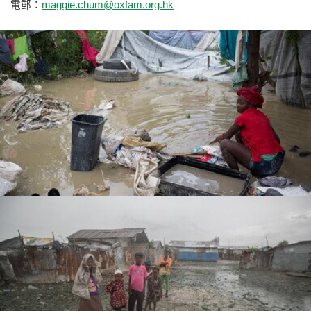
電郵：
maggie.chum@oxfam.org.hk