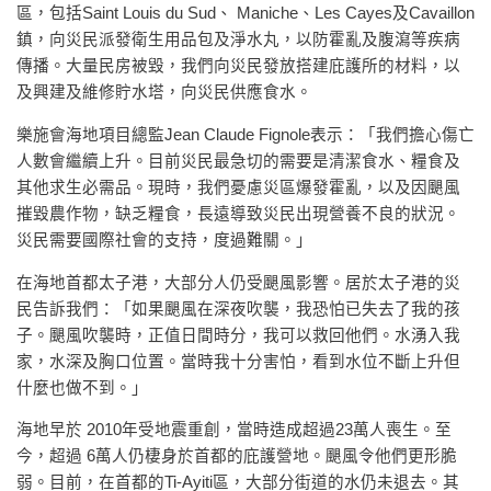
區，包括Saint Louis du Sud、 Maniche、Les Cayes及Cavaillon
鎮，向災民派發衛生用品包及淨水丸，以防霍亂及腹瀉等疾病
傳播。大量民房被毀，我們向災民發放搭建庇護所的材料，以
及興建及維修貯水塔，向災民供應食水。
樂施會海地項目總監Jean Claude Fignole表示：「我們擔心傷亡
人數會繼續上升。目前災民最急切的需要是清潔食水、糧食及
其他求生必需品。現時，我們憂慮災區爆發霍亂，以及因颶風
摧毀農作物，缺乏糧食，長遠導致災民出現營養不良的狀況。
災民需要國際社會的支持，度過難關。」
在海地首都太子港，大部分人仍受颶風影響。居於太子港的災
民告訴我們：「如果颶風在深夜吹襲，我恐怕已失去了我的孩
子。颶風吹襲時，正值日間時分，我可以救回他們。水湧入我
家，水深及胸口位置。當時我十分害怕，看到水位不斷上升但
什麼也做不到。」
海地早於 2010年受地震重創，當時造成超過23萬人喪生。至
今，超過 6萬人仍棲身於首都的庇護營地。颶風令他們更形脆
弱。目前，在首都的Ti-Ayiti區，大部分街道的水仍未退去。其