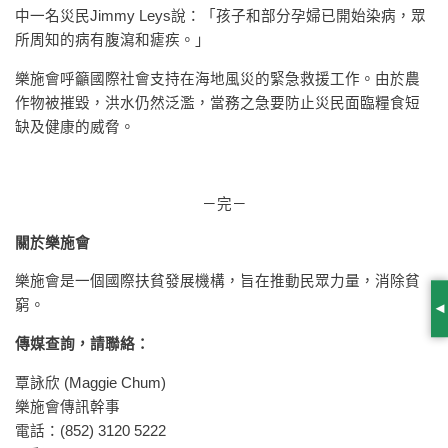
中一名災民Jimmy Leys說：「孩子和部分孕婦已開始染病，眾
所周知的病有腹瀉和瘧疾。」
樂施會呼籲國際社會支持在海地風災的緊急救援工作。由於農
作物被摧毀，洪水仍然泛濫，當務之急要防止災民面臨糧食短
缺及健康的威脅。
－完－
關於樂施會
樂施會是一個國際扶貧發展機構，旨在推動民眾力量，消除貧
窮。
S
傳媒查詢，請聯絡：
覃詠欣 (Maggie Chum)
樂施會傳訊幹事
電話：(852) 3120 5222