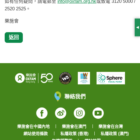
如有任何疑問，請電郵至
info@oxfam.org.hk
或致電 3120 5000 /
2520 2525。
樂施會
S
返回
聯絡我們
Facebook
Weibo
Instagram
YouTube
樂施會在中國內地
樂施會在澳門
樂施會在台灣
網站使用條款
私隱政策 (香港)
私隱政策 (澳門)