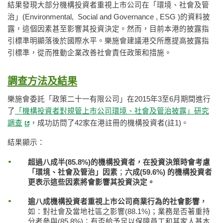
結果發現大部分機構投資者重視上市公司在「環境、社會及管
治」(Environmental, Social and Governance , ESG )的資料披
露，這個因素甚至影響其投資決定。然而，目前本港的披露指
引標準明顯落後於國際水平。樂施會建議港交所應提高披露指
引標準，從而推動企業改善社會責任政策和措施。
調查方法及結果
樂施會委託「政策二十一有限公司」在2015年3至6月期間進行
了
「機構投資者對規管上市公司環境、社會及管治披露」研究
調查
，成功訪問了42家在港註冊的機構投資者(註1)。
結果顯示：
超過八成半(85.8%)的機構投資者，在投資決策時會考慮
「環境、社會及管治」因素
；
六成(59.6%) 的機構投資者
更表示這些因素將會影響其投資決定。
逾八成機構投資者重視上市公司商業行為的社會影響，
如：對社會及當地社區之影響(88.1%)；業務是否著重持
分者參與(85.8%)；有否給予足以保障員工和其家人基本