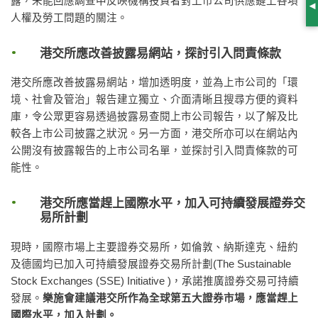
露，未能回應調查中反映機構投資者對上市公司供應鏈上各項
S
人權及勞工問題的關注。
港交所應改善披露易網站，探討引入問責條款
港交所應改善披露易網站，增加透明度，並為上市公司的「環
境、社會及管治」報告建立獨立、介面清晰且搜尋方便的資料
庫，令公眾更容易透過披露易查閱上市公司報告，以了解及比
較各上市公司披露之狀況。另一方面，港交所亦可以在網站內
公開沒有披露報告的上市公司名單，並探討引入問責條款的可
能性。
港交所應當趕上國際水平，加入可持續發展證券交
易所計劃
現時，國際市場上主要證券交易所，如倫敦、納斯達克、紐約
及德國均已加入可持續發展證券交易所計劃(The Sustainable
Stock Exchanges (SSE) Initiative )，承諾推廣證券交易可持續
發展。
樂施會建議
港交所作為全球第五大證券市場，應當趕上
國際水平，加入計劃。