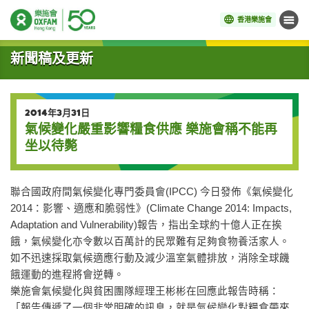
香港樂施會
目錄
開始主要內容
新聞稿及更新
2014年3月31日
氣候變化嚴重影響糧食供應 樂施會稱不能再
坐以待斃
聯合國政府間氣候變化專門委員會(IPCC) 今日發佈《氣候變化
2014：影響、適應和脆弱性》(Climate Change 2014: Impacts,
Adaptation and Vulnerability)報告，指出全球約十億人正在挨
餓，氣候變化亦令數以百萬計的民眾難有足夠食物養活家人。
如不迅速採取氣候適應行動及減少溫室氣體排放，消除全球饑
餓運動的進程將會逆轉。
樂施會氣候變化與貧困團隊經理王彬彬在回應此報告時稱：
「報告傳遞了一個非常明確的訊息，就是氣候變化對糧食帶來