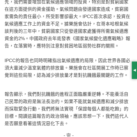
先，我們需要增加在氣候適應領域的投資，特別是對貧窮國家
在這方面提供的資金援助。氣候問題由發達國家造成，貧窮國
家需負的責任最小，所受影響卻最大。IPCC首次承認，投資在
氣候適應工作上的資金不足。據樂施會估計，在哥本哈根氣候
談判後的三年中，貧窮國家只從發達國家處獲得所需氣候適應
資金的2%。中國政府去年底發表《國家氣候變化適應戰略》報
告，在落實時，應特別注意對貧困地區弱勢社群的關照。
IPCC的報告也同時明確指出氣候適應的局限，因此世界各國必
須大量減少溫室氣體的排放量。樂施會在社區開展工作時已察
S
覺到這些局限，認為減少排放量才是對抗饑餓最關鍵的工作。
報告顯示，我們對抗饑餓的進程正面臨嚴重逆轉。不能養活自
己民眾的政府是無法長治的。如果不能就氣候適應和減少排放
而採取緊急行動，我們將無法實現「保證每個人都能吃飽」的
目標。閱讀這篇報告的政治領袖，應該思想一下，我們這代人
是否願意看著這情況惡化下去。
- 完 -